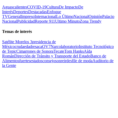
Aguascalientes
COVID-19
Cultura
De Impacto
De
Interés
Deportes
Destacadas
Enfoque
TV
General
Impreso
Internacional
Lo Último
Nacional
Opinión
Palacio
Nacional
Publicidad
Reporte 911
Ultimo Minuto
Zona Trendy
Temas de interés
Satélite Morelos 3
presidencia de
México
cruda
edad
resaca
OV7
Narcolaboratorio
Instituto Tecnológico
de Tepic
Cimarrones de Sonora
Tecate
Tom Hanks
Aída
Román
Dirección de Tránsito y Transporte del Estado
Banco de
Alimentos
fuertes
estados
consejo
sonreir
desfile de moda
Auditorio de
la Gente