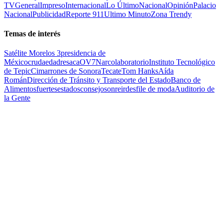
TV
General
Impreso
Internacional
Lo Último
Nacional
Opinión
Palacio
Nacional
Publicidad
Reporte 911
Ultimo Minuto
Zona Trendy
Temas de interés
Satélite Morelos 3
presidencia de
México
cruda
edad
resaca
OV7
Narcolaboratorio
Instituto Tecnológico
de Tepic
Cimarrones de Sonora
Tecate
Tom Hanks
Aída
Román
Dirección de Tránsito y Transporte del Estado
Banco de
Alimentos
fuertes
estados
consejo
sonreir
desfile de moda
Auditorio de
la Gente