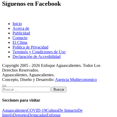
Síguenos en Facebook
Inicio
Acerca de
Publicidad
Contacto
El Clima
Política de Privacidad
Terminós y Condiciones de Uso
Declaración de Accesibilidad
Copyright 2005 - 2026 Enfoque Aguascalientes. Todos Los
Derechos Reservados.
Aguascalientes, Aguascalientes.
Concepto, Diseño y Desarrollo:
Agencia Multieconomico
Buscar:
Secciones para visitar
Aguascalientes
COVID-19
Cultura
De Impacto
De
Interés
Deportes
Destacadas
Enfoque