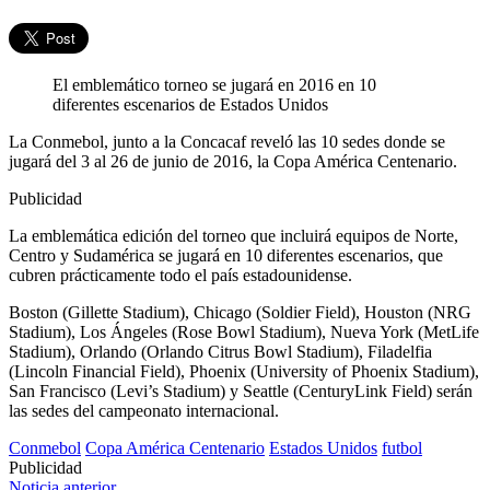
El emblemático torneo se jugará en 2016 en 10
diferentes escenarios de Estados Unidos
La Conmebol, junto a la Concacaf reveló las 10 sedes donde se
jugará del 3 al 26 de junio de 2016, la Copa América Centenario.
Publicidad
La emblemática edición del torneo que incluirá equipos de Norte,
Centro y Sudamérica se jugará en 10 diferentes escenarios, que
cubren prácticamente todo el país estadounidense.
Boston (Gillette Stadium), Chicago (Soldier Field), Houston (NRG
Stadium), Los Ángeles (Rose Bowl Stadium), Nueva York (MetLife
Stadium), Orlando (Orlando Citrus Bowl Stadium), Filadelfia
(Lincoln Financial Field), Phoenix (University of Phoenix Stadium),
San Francisco (Levi’s Stadium) y Seattle (CenturyLink Field) serán
las sedes del campeonato internacional.
Conmebol
Copa América Centenario
Estados Unidos
futbol
Publicidad
Noticia anterior