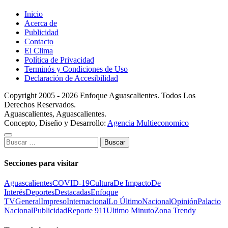
Inicio
Acerca de
Publicidad
Contacto
El Clima
Política de Privacidad
Terminós y Condiciones de Uso
Declaración de Accesibilidad
Copyright 2005 - 2026 Enfoque Aguascalientes. Todos Los
Derechos Reservados.
Aguascalientes, Aguascalientes.
Concepto, Diseño y Desarrollo:
Agencia Multieconomico
Buscar:
Secciones para visitar
Aguascalientes
COVID-19
Cultura
De Impacto
De
Interés
Deportes
Destacadas
Enfoque
TV
General
Impreso
Internacional
Lo Último
Nacional
Opinión
Palacio
Nacional
Publicidad
Reporte 911
Ultimo Minuto
Zona Trendy