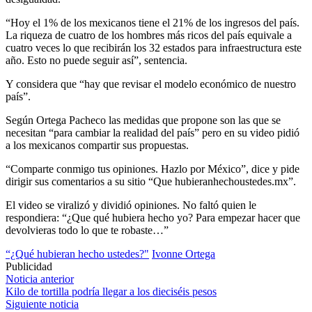
“Hoy el 1% de los mexicanos tiene el 21% de los ingresos del país.
La riqueza de cuatro de los hombres más ricos del país equivale a
cuatro veces lo que recibirán los 32 estados para infraestructura este
año. Esto no puede seguir así”, sentencia.
Y considera que “hay que revisar el modelo económico de nuestro
país”.
Según Ortega Pacheco las medidas que propone son las que se
necesitan “para cambiar la realidad del país” pero en su video pidió
a los mexicanos compartir sus propuestas.
“Comparte conmigo tus opiniones. Hazlo por México”, dice y pide
dirigir sus comentarios a su sitio “Que hubieranhechoustedes.mx”.
El video se viralizó y dividió opiniones. No faltó quien le
respondiera: “¿Que qué hubiera hecho yo? Para empezar hacer que
devolvieras todo lo que te robaste…”
“¿Qué hubieran hecho ustedes?"
Ivonne Ortega
Publicidad
Navegación
Noticia anterior
Kilo de tortilla podría llegar a los dieciséis pesos
de
Siguiente noticia