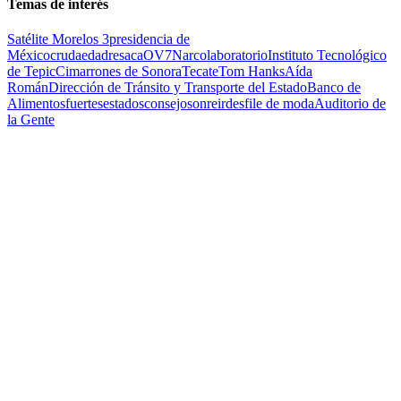
Temas de interés
Satélite Morelos 3
presidencia de
México
cruda
edad
resaca
OV7
Narcolaboratorio
Instituto Tecnológico
de Tepic
Cimarrones de Sonora
Tecate
Tom Hanks
Aída
Román
Dirección de Tránsito y Transporte del Estado
Banco de
Alimentos
fuertes
estados
consejo
sonreir
desfile de moda
Auditorio de
la Gente