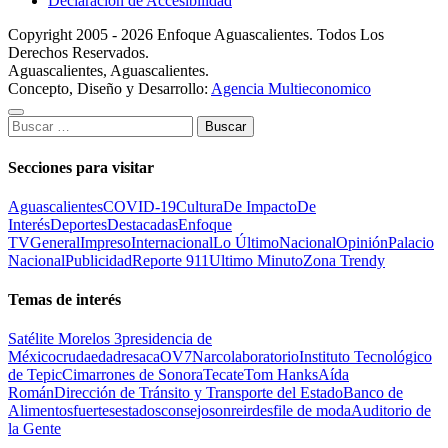
Declaración de Accesibilidad
Copyright 2005 - 2026 Enfoque Aguascalientes. Todos Los
Derechos Reservados.
Aguascalientes, Aguascalientes.
Concepto, Diseño y Desarrollo:
Agencia Multieconomico
Buscar:
Secciones para visitar
Aguascalientes
COVID-19
Cultura
De Impacto
De
Interés
Deportes
Destacadas
Enfoque
TV
General
Impreso
Internacional
Lo Último
Nacional
Opinión
Palacio
Nacional
Publicidad
Reporte 911
Ultimo Minuto
Zona Trendy
Temas de interés
Satélite Morelos 3
presidencia de
México
cruda
edad
resaca
OV7
Narcolaboratorio
Instituto Tecnológico
de Tepic
Cimarrones de Sonora
Tecate
Tom Hanks
Aída
Román
Dirección de Tránsito y Transporte del Estado
Banco de
Alimentos
fuertes
estados
consejo
sonreir
desfile de moda
Auditorio de
la Gente