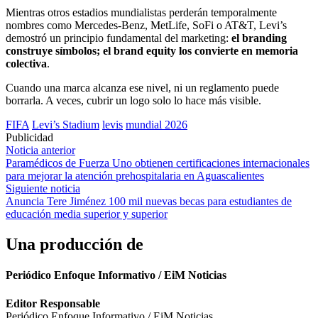
Mientras otros estadios mundialistas perderán temporalmente
nombres como Mercedes-Benz, MetLife, SoFi o AT&T, Levi’s
demostró un principio fundamental del marketing:
el branding
construye símbolos; el brand equity los convierte en memoria
colectiva
.
Cuando una marca alcanza ese nivel, ni un reglamento puede
borrarla. A veces, cubrir un logo solo lo hace más visible.
FIFA
Levi’s Stadium
levis
mundial 2026
Publicidad
Navegación
Noticia anterior
Paramédicos de Fuerza Uno obtienen certificaciones internacionales
de
para mejorar la atención prehospitalaria en Aguascalientes
entradas
Siguiente noticia
Anuncia Tere Jiménez 100 mil nuevas becas para estudiantes de
educación media superior y superior
Una producción de
Periódico Enfoque Informativo / EiM Noticias
Editor Responsable
Periódico Enfoque Informativo / EiM Noticias