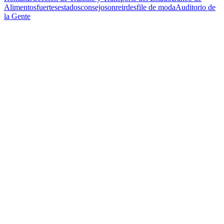
Alimentos
fuertes
estados
consejo
sonreir
desfile de moda
Auditorio de
la Gente