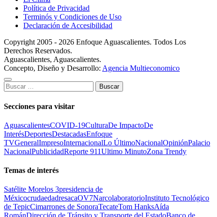
Política de Privacidad
Terminós y Condiciones de Uso
Declaración de Accesibilidad
Copyright 2005 - 2026 Enfoque Aguascalientes. Todos Los
Derechos Reservados.
Aguascalientes, Aguascalientes.
Concepto, Diseño y Desarrollo:
Agencia Multieconomico
Buscar:
Secciones para visitar
Aguascalientes
COVID-19
Cultura
De Impacto
De
Interés
Deportes
Destacadas
Enfoque
TV
General
Impreso
Internacional
Lo Último
Nacional
Opinión
Palacio
Nacional
Publicidad
Reporte 911
Ultimo Minuto
Zona Trendy
Temas de interés
Satélite Morelos 3
presidencia de
México
cruda
edad
resaca
OV7
Narcolaboratorio
Instituto Tecnológico
de Tepic
Cimarrones de Sonora
Tecate
Tom Hanks
Aída
Román
Dirección de Tránsito y Transporte del Estado
Banco de