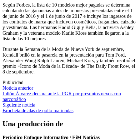
Según Forbes, la lista de 10 modelos mejor pagadas se determina
calculando las ganancias antes de impuestos presentadas entre el 1
de junio de 2016 y el 1 de junio de 2017 e incluye los ingresos de
los contratos de marca que incluyen cosméticos, fragancias, calzado
y vestimenta. Las hermanas Hadid Gigi y Bella, la activista Ashley
Graham y la veterana modelo Karlie Kloss también llegaron a la
lista de las 10 mejores.
Durante la Semana de la Moda de Nueva York de septiembre,
Kendall brilló en la pasarela en la presentación para Tom Ford,
Alexander Wang Ralph Lauren, Michael Kors, y también recibió el
premio «Ícono de Moda de la Década» de The Daily Front Row, el
8 de septiembre.
Publicidad
Navegación
Noticia anterior
Julión Álvarez declara ante la PGR por presuntos nexos con
de
narcotráfico
entradas
Siguiente noticia
Brocheta de alas de pollo marinadas
Una producción de
Periódico Enfoque Informativo / EiM Noticias