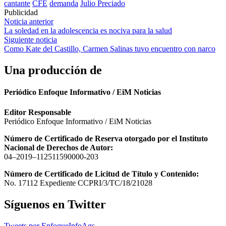
cantante
CFE
demanda
Julio Preciado
Publicidad
Navegación
Noticia anterior
La soledad en la adolescencia es nociva para la salud
de
Siguiente noticia
entradas
Como Kate del Castillo, Carmen Salinas tuvo encuentro con narco
Una producción de
Periódico Enfoque Informativo / EiM Noticias
Editor Responsable
Periódico Enfoque Informativo / EiM Noticias
Número de Certificado de Reserva otorgado por el Instituto
Nacional de Derechos de Autor:
04–2019–112511590000-203
Número de Certificado de Licitud de Título y Contenido:
No. 17112 Expediente CCPRI/3/TC/18/21028
Síguenos en Twitter
Tweets por EnfoqueInfoAgs