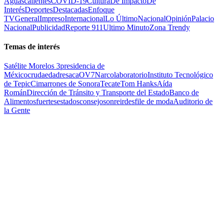
Aguascalientes
COVID-19
Cultura
De Impacto
De
Interés
Deportes
Destacadas
Enfoque
TV
General
Impreso
Internacional
Lo Último
Nacional
Opinión
Palacio
Nacional
Publicidad
Reporte 911
Ultimo Minuto
Zona Trendy
Temas de interés
Satélite Morelos 3
presidencia de
México
cruda
edad
resaca
OV7
Narcolaboratorio
Instituto Tecnológico
de Tepic
Cimarrones de Sonora
Tecate
Tom Hanks
Aída
Román
Dirección de Tránsito y Transporte del Estado
Banco de
Alimentos
fuertes
estados
consejo
sonreir
desfile de moda
Auditorio de
la Gente