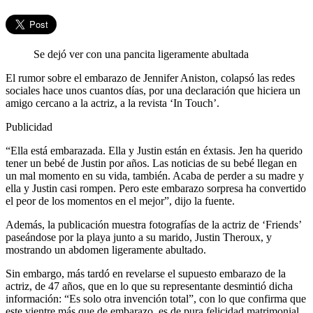
Se dejó ver con una pancita ligeramente abultada
El rumor sobre el embarazo de Jennifer Aniston, colapsó las redes
sociales hace unos cuantos días, por una declaración que hiciera un
amigo cercano a la actriz, a la revista ‘In Touch’.
Publicidad
“Ella está embarazada. Ella y Justin están en éxtasis. Jen ha querido
tener un bebé de Justin por años. Las noticias de su bebé llegan en
un mal momento en su vida, también. Acaba de perder a su madre y
ella y Justin casi rompen. Pero este embarazo sorpresa ha convertido
el peor de los momentos en el mejor”, dijo la fuente.
Además, la publicación muestra fotografías de la actriz de ‘Friends’
paseándose por la playa junto a su marido, Justin Theroux, y
mostrando un abdomen ligeramente abultado.
Sin embargo, más tardó en revelarse el supuesto embarazo de la
actriz, de 47 años, que en lo que su representante desmintió dicha
información: “Es solo otra invención total”, con lo que confirma que
este vientre más que de embarazo, es de pura felicidad matrimonial,