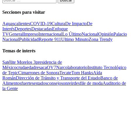
Secciones para visitar
Aguascalientes
COVID-19
Cultura
De Impacto
De
Interés
Deportes
Destacadas
Enfoque
TV
General
Impreso
Internacional
Lo Último
Nacional
Opinión
Palacio
Nacional
Publicidad
Reporte 911
Ultimo Minuto
Zona Trendy
Temas de interés
Satélite Morelos 3
presidencia de
México
cruda
edad
resaca
OV7
Narcolaboratorio
Instituto Tecnológico
de Tepic
Cimarrones de Sonora
Tecate
Tom Hanks
Aída
Román
Dirección de Tránsito y Transporte del Estado
Banco de
Alimentos
fuertes
estados
consejo
sonreir
desfile de moda
Auditorio de
la Gente