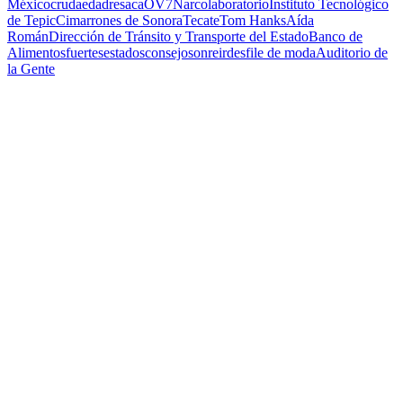
México
cruda
edad
resaca
OV7
Narcolaboratorio
Instituto Tecnológico
de Tepic
Cimarrones de Sonora
Tecate
Tom Hanks
Aída
Román
Dirección de Tránsito y Transporte del Estado
Banco de
Alimentos
fuertes
estados
consejo
sonreir
desfile de moda
Auditorio de
la Gente