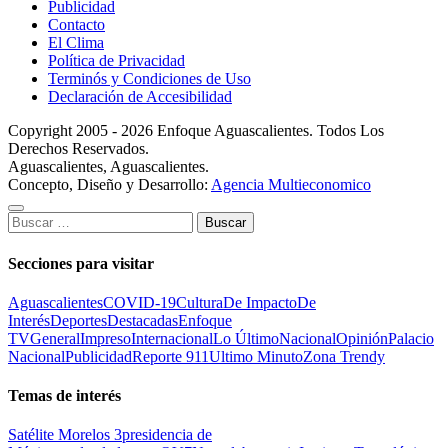
Publicidad
Contacto
El Clima
Política de Privacidad
Terminós y Condiciones de Uso
Declaración de Accesibilidad
Copyright 2005 - 2026 Enfoque Aguascalientes. Todos Los
Derechos Reservados.
Aguascalientes, Aguascalientes.
Concepto, Diseño y Desarrollo:
Agencia Multieconomico
Buscar:
Secciones para visitar
Aguascalientes
COVID-19
Cultura
De Impacto
De
Interés
Deportes
Destacadas
Enfoque
TV
General
Impreso
Internacional
Lo Último
Nacional
Opinión
Palacio
Nacional
Publicidad
Reporte 911
Ultimo Minuto
Zona Trendy
Temas de interés
Satélite Morelos 3
presidencia de