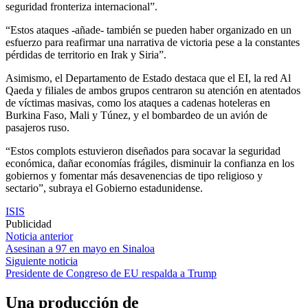
seguridad fronteriza internacional”.
“Estos ataques -añade- también se pueden haber organizado en un
esfuerzo para reafirmar una narrativa de victoria pese a la constantes
pérdidas de territorio en Irak y Siria”.
Asimismo, el Departamento de Estado destaca que el EI, la red Al
Qaeda y filiales de ambos grupos centraron su atención en atentados
de víctimas masivas, como los ataques a cadenas hoteleras en
Burkina Faso, Mali y Túnez, y el bombardeo de un avión de
pasajeros ruso.
“Estos complots estuvieron diseñados para socavar la seguridad
económica, dañar economías frágiles, disminuir la confianza en los
gobiernos y fomentar más desavenencias de tipo religioso y
sectario”, subraya el Gobierno estadunidense.
ISIS
Publicidad
Navegación
Noticia anterior
Asesinan a 97 en mayo en Sinaloa
de
Siguiente noticia
entradas
Presidente de Congreso de EU respalda a Trump
Una producción de