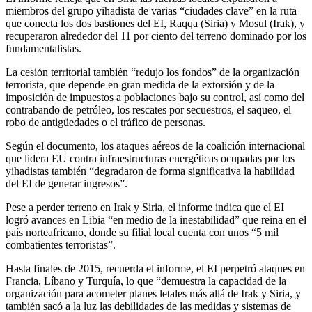
miembros del grupo yihadista de varias “ciudades clave” en la ruta
que conecta los dos bastiones del EI, Raqqa (Siria) y Mosul (Irak), y
recuperaron alrededor del 11 por ciento del terreno dominado por los
fundamentalistas.
La cesión territorial también “redujo los fondos” de la organización
terrorista, que depende en gran medida de la extorsión y de la
imposición de impuestos a poblaciones bajo su control, así como del
contrabando de petróleo, los rescates por secuestros, el saqueo, el
robo de antigüedades o el tráfico de personas.
Según el documento, los ataques aéreos de la coalición internacional
que lidera EU contra infraestructuras energéticas ocupadas por los
yihadistas también “degradaron de forma significativa la habilidad
del EI de generar ingresos”.
Pese a perder terreno en Irak y Siria, el informe indica que el EI
logró avances en Libia “en medio de la inestabilidad” que reina en el
país norteafricano, donde su filial local cuenta con unos “5 mil
combatientes terroristas”.
Hasta finales de 2015, recuerda el informe, el EI perpetró ataques en
Francia, Líbano y Turquía, lo que “demuestra la capacidad de la
organización para acometer planes letales más allá de Irak y Siria, y
también sacó a la luz las debilidades de las medidas y sistemas de