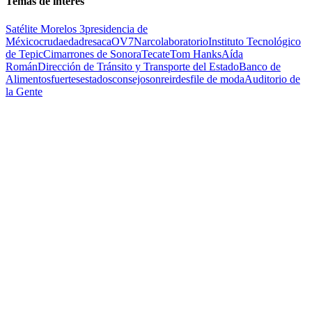
Temas de interés
Satélite Morelos 3
presidencia de
México
cruda
edad
resaca
OV7
Narcolaboratorio
Instituto Tecnológico
de Tepic
Cimarrones de Sonora
Tecate
Tom Hanks
Aída
Román
Dirección de Tránsito y Transporte del Estado
Banco de
Alimentos
fuertes
estados
consejo
sonreir
desfile de moda
Auditorio de
la Gente