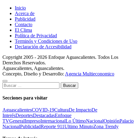
Inicio
Acerca de
Publicidad
Contacto
El Clima
Política de Privacidad
Terminós y Condiciones de Uso
Declaración de Accesibilidad
Copyright 2005 - 2026 Enfoque Aguascalientes. Todos Los
Derechos Reservados.
Aguascalientes, Aguascalientes.
Concepto, Diseño y Desarrollo:
Agencia Multieconomico
Buscar:
Secciones para visitar
Aguascalientes
COVID-19
Cultura
De Impacto
De
Interés
Deportes
Destacadas
Enfoque
TV
General
Impreso
Internacional
Lo Último
Nacional
Opinión
Palacio
Nacional
Publicidad
Reporte 911
Ultimo Minuto
Zona Trendy