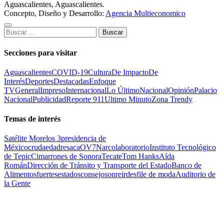
Aguascalientes, Aguascalientes.
Concepto, Diseño y Desarrollo:
Agencia Multieconomico
Buscar:
Secciones para visitar
Aguascalientes
COVID-19
Cultura
De Impacto
De
Interés
Deportes
Destacadas
Enfoque
TV
General
Impreso
Internacional
Lo Último
Nacional
Opinión
Palacio
Nacional
Publicidad
Reporte 911
Ultimo Minuto
Zona Trendy
Temas de interés
Satélite Morelos 3
presidencia de
México
cruda
edad
resaca
OV7
Narcolaboratorio
Instituto Tecnológico
de Tepic
Cimarrones de Sonora
Tecate
Tom Hanks
Aída
Román
Dirección de Tránsito y Transporte del Estado
Banco de
Alimentos
fuertes
estados
consejo
sonreir
desfile de moda
Auditorio de
la Gente