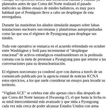
planeados antes de que Corea del Norte realizará el pasado
miércoles su último ensayo de misiles balísticos, es muy poco
habitual que el Pentágono lleve a cabo un despliegue de esta
envergadura.
Durante las maniobras los aliados simularán ataques sobre falsas
instalaciones nucleares surcoreanas y plataformas autopropulsadas
como las que usa el régimen de Pyongyang para desplegar sus
misiles.
Todo este operativo se enmarca en el acuerdo refrendado en octubre
entre Washington y Seúl para incrementar el “despliegue
rotacional” de activos estratégicos estadounidenses en la península
coreana con la meta de presionar a Pyongyang para que retorne a las
conversaciones para su desnuclearización.
El régimen norcoreano ya condenó ayer con dureza a través de un
comunicado publicado por la agencia estatal de noticias KCNA
estos ejercicios, a los que suele considerar un ensayo para invadir su
territorio.
“Vigilant ACE” se celebra este año apenas cinco días después de
que Corea del Norte lanzara el Hwasong-15, el que hasta la fecha es
su misil intercontinental más avanzado y que sitúa a Pyongyang
cada vez más cerca de poder alcanzar Estados Unidos con arma