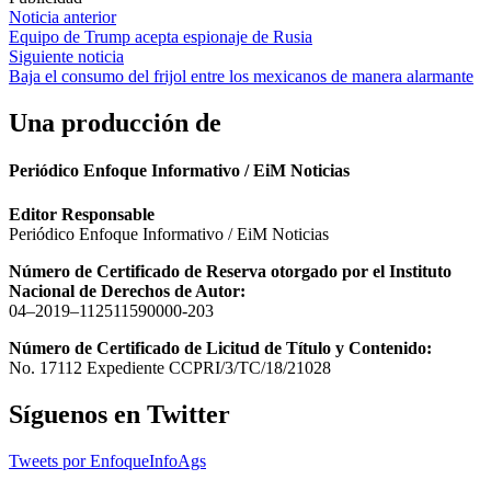
Navegación
Noticia anterior
Equipo de Trump acepta espionaje de Rusia
de
Siguiente noticia
entradas
Baja el consumo del frijol entre los mexicanos de manera alarmante
Una producción de
Periódico Enfoque Informativo / EiM Noticias
Editor Responsable
Periódico Enfoque Informativo / EiM Noticias
Número de Certificado de Reserva otorgado por el Instituto
Nacional de Derechos de Autor:
04–2019–112511590000-203
Número de Certificado de Licitud de Título y Contenido:
No. 17112 Expediente CCPRI/3/TC/18/21028
Síguenos en Twitter
Tweets por EnfoqueInfoAgs