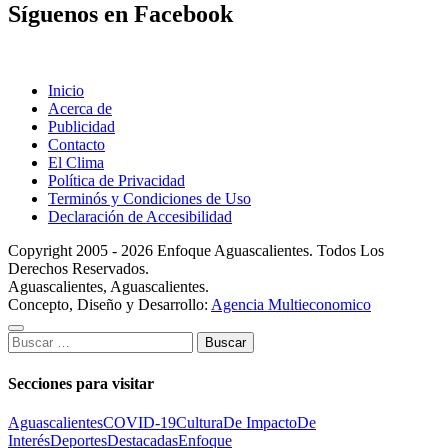
Síguenos en Facebook
Inicio
Acerca de
Publicidad
Contacto
El Clima
Política de Privacidad
Terminós y Condiciones de Uso
Declaración de Accesibilidad
Copyright 2005 - 2026 Enfoque Aguascalientes. Todos Los
Derechos Reservados.
Aguascalientes, Aguascalientes.
Concepto, Diseño y Desarrollo:
Agencia Multieconomico
Buscar:
Secciones para visitar
Aguascalientes
COVID-19
Cultura
De Impacto
De
Interés
Deportes
Destacadas
Enfoque