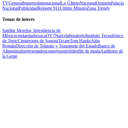
TV
General
Impreso
Internacional
Lo Último
Nacional
Opinión
Palacio
Nacional
Publicidad
Reporte 911
Ultimo Minuto
Zona Trendy
Temas de interés
Satélite Morelos 3
presidencia de
México
cruda
edad
resaca
OV7
Narcolaboratorio
Instituto Tecnológico
de Tepic
Cimarrones de Sonora
Tecate
Tom Hanks
Aída
Román
Dirección de Tránsito y Transporte del Estado
Banco de
Alimentos
fuertes
estados
consejo
sonreir
desfile de moda
Auditorio de
la Gente