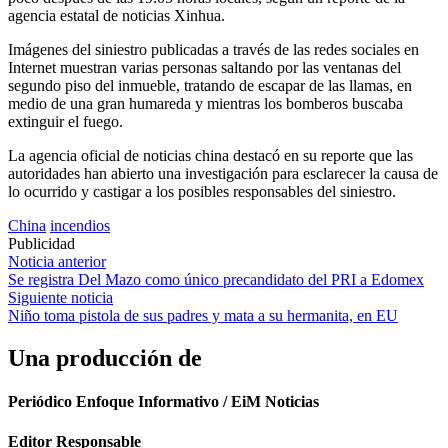
agencia estatal de noticias Xinhua.
Imágenes del siniestro publicadas a través de las redes sociales en
Internet muestran varias personas saltando por las ventanas del
segundo piso del inmueble, tratando de escapar de las llamas, en
medio de una gran humareda y mientras los bomberos buscaba
extinguir el fuego.
La agencia oficial de noticias china destacó en su reporte que las
autoridades han abierto una investigación para esclarecer la causa de
lo ocurrido y castigar a los posibles responsables del siniestro.
China
incendios
Publicidad
Navegación
Noticia anterior
Se registra Del Mazo como único precandidato del PRI a Edomex
de
Siguiente noticia
entradas
Niño toma pistola de sus padres y mata a su hermanita, en EU
Una producción de
Periódico Enfoque Informativo / EiM Noticias
Editor Responsable