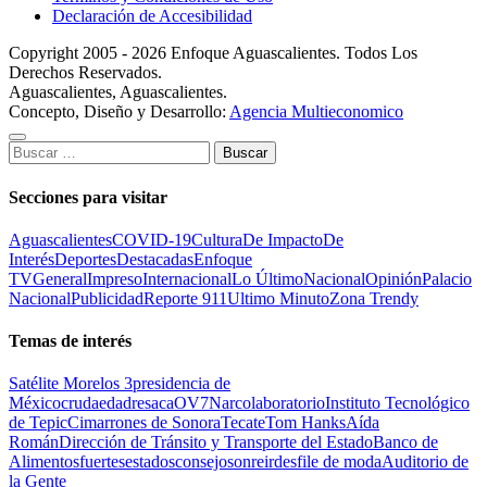
Declaración de Accesibilidad
Copyright 2005 - 2026 Enfoque Aguascalientes. Todos Los
Derechos Reservados.
Aguascalientes, Aguascalientes.
Concepto, Diseño y Desarrollo:
Agencia Multieconomico
Buscar:
Secciones para visitar
Aguascalientes
COVID-19
Cultura
De Impacto
De
Interés
Deportes
Destacadas
Enfoque
TV
General
Impreso
Internacional
Lo Último
Nacional
Opinión
Palacio
Nacional
Publicidad
Reporte 911
Ultimo Minuto
Zona Trendy
Temas de interés
Satélite Morelos 3
presidencia de
México
cruda
edad
resaca
OV7
Narcolaboratorio
Instituto Tecnológico
de Tepic
Cimarrones de Sonora
Tecate
Tom Hanks
Aída
Román
Dirección de Tránsito y Transporte del Estado
Banco de
Alimentos
fuertes
estados
consejo
sonreir
desfile de moda
Auditorio de
la Gente