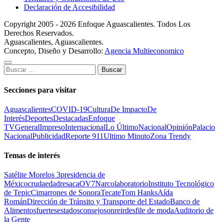
Declaración de Accesibilidad
Copyright 2005 - 2026 Enfoque Aguascalientes. Todos Los
Derechos Reservados.
Aguascalientes, Aguascalientes.
Concepto, Diseño y Desarrollo:
Agencia Multieconomico
Buscar:
Secciones para visitar
Aguascalientes
COVID-19
Cultura
De Impacto
De
Interés
Deportes
Destacadas
Enfoque
TV
General
Impreso
Internacional
Lo Último
Nacional
Opinión
Palacio
Nacional
Publicidad
Reporte 911
Ultimo Minuto
Zona Trendy
Temas de interés
Satélite Morelos 3
presidencia de
México
cruda
edad
resaca
OV7
Narcolaboratorio
Instituto Tecnológico
de Tepic
Cimarrones de Sonora
Tecate
Tom Hanks
Aída
Román
Dirección de Tránsito y Transporte del Estado
Banco de
Alimentos
fuertes
estados
consejo
sonreir
desfile de moda
Auditorio de
la Gente