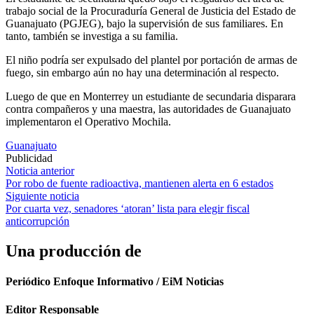
trabajo social de la Procuraduría General de Justicia del Estado de
Guanajuato (PGJEG), bajo la supervisión de sus familiares. En
tanto, también se investiga a su familia.
El niño podría ser expulsado del plantel por portación de armas de
fuego, sin embargo aún no hay una determinación al respecto.
Luego de que en Monterrey un estudiante de secundaria disparara
contra compañeros y una maestra, las autoridades de Guanajuato
implementaron el Operativo Mochila.
Guanajuato
Publicidad
Navegación
Noticia anterior
Por robo de fuente radioactiva, mantienen alerta en 6 estados
de
Siguiente noticia
entradas
Por cuarta vez, senadores ‘atoran’ lista para elegir fiscal
anticorrupción
Una producción de
Periódico Enfoque Informativo / EiM Noticias
Editor Responsable