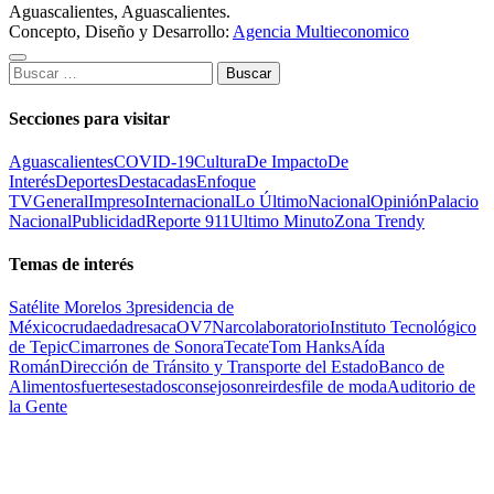
Aguascalientes, Aguascalientes.
Concepto, Diseño y Desarrollo:
Agencia Multieconomico
Buscar:
Secciones para visitar
Aguascalientes
COVID-19
Cultura
De Impacto
De
Interés
Deportes
Destacadas
Enfoque
TV
General
Impreso
Internacional
Lo Último
Nacional
Opinión
Palacio
Nacional
Publicidad
Reporte 911
Ultimo Minuto
Zona Trendy
Temas de interés
Satélite Morelos 3
presidencia de
México
cruda
edad
resaca
OV7
Narcolaboratorio
Instituto Tecnológico
de Tepic
Cimarrones de Sonora
Tecate
Tom Hanks
Aída
Román
Dirección de Tránsito y Transporte del Estado
Banco de
Alimentos
fuertes
estados
consejo
sonreir
desfile de moda
Auditorio de
la Gente