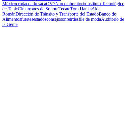
México
cruda
edad
resaca
OV7
Narcolaboratorio
Instituto Tecnológico
de Tepic
Cimarrones de Sonora
Tecate
Tom Hanks
Aída
Román
Dirección de Tránsito y Transporte del Estado
Banco de
Alimentos
fuertes
estados
consejo
sonreir
desfile de moda
Auditorio de
la Gente