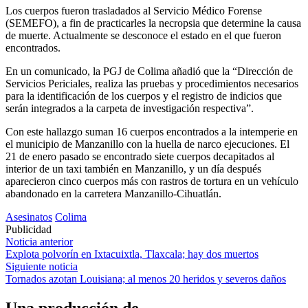
Los cuerpos fueron trasladados al Servicio Médico Forense
(SEMEFO), a fin de practicarles la necropsia que determine la causa
de muerte. Actualmente se desconoce el estado en el que fueron
encontrados.
En un comunicado, la PGJ de Colima añadió que la “Dirección de
Servicios Periciales, realiza las pruebas y procedimientos necesarios
para la identificación de los cuerpos y el registro de indicios que
serán integrados a la carpeta de investigación respectiva”.
Con este hallazgo suman 16 cuerpos encontrados a la intemperie en
el municipio de Manzanillo con la huella de narco ejecuciones. El
21 de enero pasado se encontrado siete cuerpos decapitados al
interior de un taxi también en Manzanillo, y un día después
aparecieron cinco cuerpos más con rastros de tortura en un vehículo
abandonado en la carretera Manzanillo-Cihuatlán.
Asesinatos
Colima
Publicidad
Navegación
Noticia anterior
Explota polvorín en Ixtacuixtla, Tlaxcala; hay dos muertos
de
Siguiente noticia
entradas
Tornados azotan Louisiana; al menos 20 heridos y severos daños