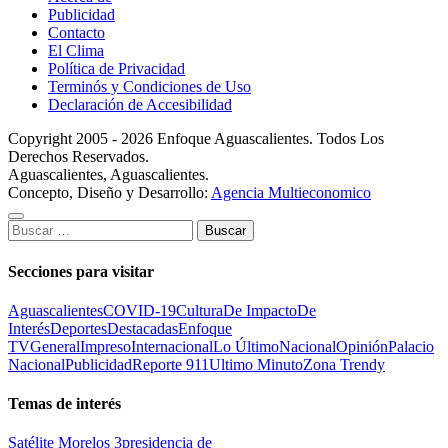
Publicidad
Contacto
El Clima
Política de Privacidad
Terminós y Condiciones de Uso
Declaración de Accesibilidad
Copyright 2005 - 2026 Enfoque Aguascalientes. Todos Los
Derechos Reservados.
Aguascalientes, Aguascalientes.
Concepto, Diseño y Desarrollo:
Agencia Multieconomico
Buscar:
Secciones para visitar
Aguascalientes
COVID-19
Cultura
De Impacto
De
Interés
Deportes
Destacadas
Enfoque
TV
General
Impreso
Internacional
Lo Último
Nacional
Opinión
Palacio
Nacional
Publicidad
Reporte 911
Ultimo Minuto
Zona Trendy
Temas de interés
Satélite Morelos 3
presidencia de