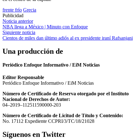
frente frío
Grecia
Publicidad
Navegación
Noticia anterior
NBA llega a México | Minuto con Enfoque
de
Siguiente noticia
entradas
Cientos de miles dan último adiós al ex presidente iraní Rafsanjani
Una producción de
Periódico Enfoque Informativo / EiM Noticias
Editor Responsable
Periódico Enfoque Informativo / EiM Noticias
Número de Certificado de Reserva otorgado por el Instituto
Nacional de Derechos de Autor:
04–2019–112511590000-203
Número de Certificado de Licitud de Título y Contenido:
No. 17112 Expediente CCPRI/3/TC/18/21028
Síguenos en Twitter