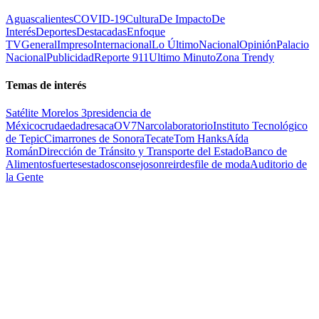
Aguascalientes
COVID-19
Cultura
De Impacto
De
Interés
Deportes
Destacadas
Enfoque
TV
General
Impreso
Internacional
Lo Último
Nacional
Opinión
Palacio
Nacional
Publicidad
Reporte 911
Ultimo Minuto
Zona Trendy
Temas de interés
Satélite Morelos 3
presidencia de
México
cruda
edad
resaca
OV7
Narcolaboratorio
Instituto Tecnológico
de Tepic
Cimarrones de Sonora
Tecate
Tom Hanks
Aída
Román
Dirección de Tránsito y Transporte del Estado
Banco de
Alimentos
fuertes
estados
consejo
sonreir
desfile de moda
Auditorio de
la Gente