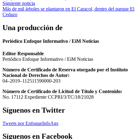
entradas
Siguiente noticia
Más de mil árboles se plantaron en El Caracol, dentro del parque El
Cedazo
Una producción de
Periódico Enfoque Informativo / EiM Noticias
Editor Responsable
Periódico Enfoque Informativo / EiM Noticias
Número de Certificado de Reserva otorgado por el Instituto
Nacional de Derechos de Autor:
04–2019–112511590000-203
Número de Certificado de Licitud de Título y Contenido:
No. 17112 Expediente CCPRI/3/TC/18/21028
Síguenos en Twitter
Tweets por EnfoqueInfoAgs
Síguenos en Facebook