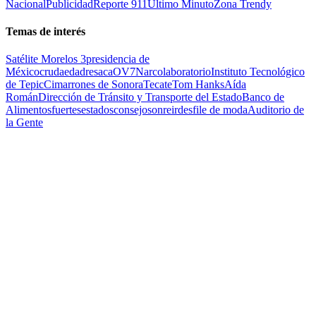
Nacional
Publicidad
Reporte 911
Ultimo Minuto
Zona Trendy
Temas de interés
Satélite Morelos 3
presidencia de
México
cruda
edad
resaca
OV7
Narcolaboratorio
Instituto Tecnológico
de Tepic
Cimarrones de Sonora
Tecate
Tom Hanks
Aída
Román
Dirección de Tránsito y Transporte del Estado
Banco de
Alimentos
fuertes
estados
consejo
sonreir
desfile de moda
Auditorio de
la Gente