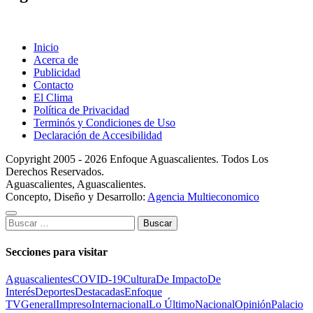
Inicio
Acerca de
Publicidad
Contacto
El Clima
Política de Privacidad
Terminós y Condiciones de Uso
Declaración de Accesibilidad
Copyright 2005 - 2026 Enfoque Aguascalientes. Todos Los
Derechos Reservados.
Aguascalientes, Aguascalientes.
Concepto, Diseño y Desarrollo:
Agencia Multieconomico
Buscar:
Secciones para visitar
Aguascalientes
COVID-19
Cultura
De Impacto
De
Interés
Deportes
Destacadas
Enfoque
TV
General
Impreso
Internacional
Lo Último
Nacional
Opinión
Palacio