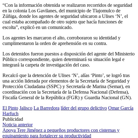
“Con la información obtenida se realizaron recorridos de seguridad
en la colonia Los Gavilanes, del municipio de Tlajomulco de
Zúñiga, donde los agentes de seguridad ubicaron a Ulises ‘N’, el
cual estaba acompañado de otro sujeto que hacía funciones de
escolta”, explicó en un comunicado.
Los agentes les marcaron el alto, corroboraron su identidad y
cumplimentaron la orden de aprehensión en su contra.
Los detenidos fueron puestos a disposición del agente del Ministerio
Público correspondiente, quien determinará su situación legal e
integrará la carpeta de investigación del caso.
Recalcó que la detención de Ulises ‘N’, alías ‘Pinto’, se logró tras
una acción liderada por elementos de la Secretaría de Seguridad y
Protección Ciudadana (SSPC) y Secretaría de Marina (Semar), en
coordinación con la Secretaría de la Defensa Nacional (Defensa),
Fiscalía General de la República (FGR) y Guardia Nacional (GN).
El Pinto
Jalisco
La Barredora
líder del grupo delictivo
Omar García
Harfuch
Publicidad
Navegación
Noticia anterior
Apoya Tere Jiménez a pequeños productores con cisternas y
de
equipamiento para fortalecer su productividad