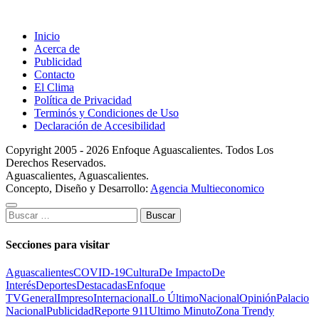
Inicio
Acerca de
Publicidad
Contacto
El Clima
Política de Privacidad
Terminós y Condiciones de Uso
Declaración de Accesibilidad
Copyright 2005 - 2026 Enfoque Aguascalientes. Todos Los
Derechos Reservados.
Aguascalientes, Aguascalientes.
Concepto, Diseño y Desarrollo:
Agencia Multieconomico
Buscar:
Secciones para visitar
Aguascalientes
COVID-19
Cultura
De Impacto
De
Interés
Deportes
Destacadas
Enfoque
TV
General
Impreso
Internacional
Lo Último
Nacional
Opinión
Palacio
Nacional
Publicidad
Reporte 911
Ultimo Minuto
Zona Trendy