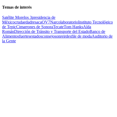
Temas de interés
Satélite Morelos 3
presidencia de
México
cruda
edad
resaca
OV7
Narcolaboratorio
Instituto Tecnológico
de Tepic
Cimarrones de Sonora
Tecate
Tom Hanks
Aída
Román
Dirección de Tránsito y Transporte del Estado
Banco de
Alimentos
fuertes
estados
consejo
sonreir
desfile de moda
Auditorio de
la Gente