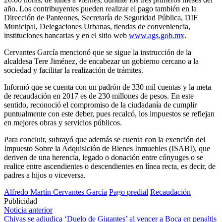
año. Los contribuyentes pueden realizar el pago también en la
Dirección de Panteones, Secretaría de Seguridad Pública, DIF
Municipal, Delegaciones Urbanas, tiendas de conveniencia,
instituciones bancarias y en el sitio web
www.ags.gob.mx
.
Cervantes García mencionó que se sigue la instrucción de la
alcaldesa Tere Jiménez, de encabezar un gobierno cercano a la
sociedad y facilitar la realización de trámites.
Informó que se cuenta con un padrón de 330 mil cuentas y la meta
de recaudación en 2017 es de 230 millones de pesos. En este
sentido, reconoció el compromiso de la ciudadanía de cumplir
puntualmente con este deber, pues recalcó, los impuestos se reflejan
en mejores obras y servicios públicos.
Para concluir, subrayó que además se cuenta con la exención del
Impuesto Sobre la Adquisición de Bienes Inmuebles (ISABI), que
deriven de una herencia, legado o donación entre cónyuges o se
realice entre ascendientes o descendientes en línea recta, es decir, de
padres a hijos o viceversa.
Alfredo Martín Cervantes García
Pago predial
Recaudación
Publicidad
Navegación
Noticia anterior
Chivas se adjudica ‘Duelo de Gigantes’ al vencer a Boca en penaltis