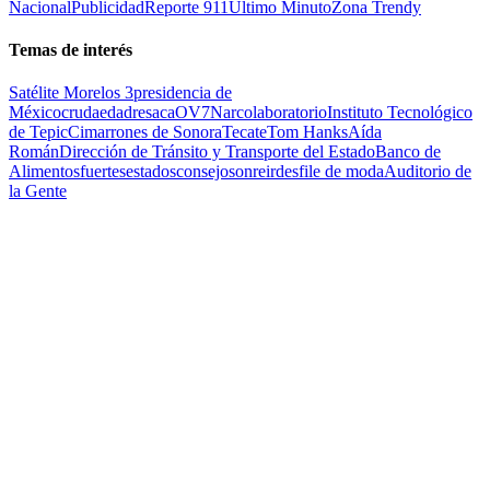
Nacional
Publicidad
Reporte 911
Ultimo Minuto
Zona Trendy
Temas de interés
Satélite Morelos 3
presidencia de
México
cruda
edad
resaca
OV7
Narcolaboratorio
Instituto Tecnológico
de Tepic
Cimarrones de Sonora
Tecate
Tom Hanks
Aída
Román
Dirección de Tránsito y Transporte del Estado
Banco de
Alimentos
fuertes
estados
consejo
sonreir
desfile de moda
Auditorio de
la Gente