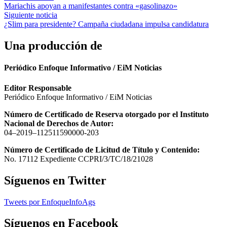
Mariachis apoyan a manifestantes contra «gasolinazo»
de
Siguiente noticia
entradas
¿Slim para presidente? Campaña ciudadana impulsa candidatura
Una producción de
Periódico Enfoque Informativo / EiM Noticias
Editor Responsable
Periódico Enfoque Informativo / EiM Noticias
Número de Certificado de Reserva otorgado por el Instituto
Nacional de Derechos de Autor:
04–2019–112511590000-203
Número de Certificado de Licitud de Título y Contenido:
No. 17112 Expediente CCPRI/3/TC/18/21028
Síguenos en Twitter
Tweets por EnfoqueInfoAgs
Síguenos en Facebook