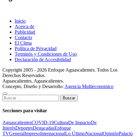
Inicio
Acerca de
Publicidad
Contacto
El Clima
Política de Privacidad
Terminós y Condiciones de Uso
Declaración de Accesibilidad
Copyright 2005 - 2026 Enfoque Aguascalientes. Todos Los
Derechos Reservados.
Aguascalientes, Aguascalientes.
Concepto, Diseño y Desarrollo:
Agencia Multieconomico
Buscar:
Secciones para visitar
Aguascalientes
COVID-19
Cultura
De Impacto
De
Interés
Deportes
Destacadas
Enfoque
TV
General
Impreso
Internacional
Lo Último
Nacional
Opinión
Palacio