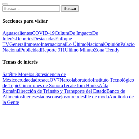
Buscar:
Secciones para visitar
Aguascalientes
COVID-19
Cultura
De Impacto
De
Interés
Deportes
Destacadas
Enfoque
TV
General
Impreso
Internacional
Lo Último
Nacional
Opinión
Palacio
Nacional
Publicidad
Reporte 911
Ultimo Minuto
Zona Trendy
Temas de interés
Satélite Morelos 3
presidencia de
México
cruda
edad
resaca
OV7
Narcolaboratorio
Instituto Tecnológico
de Tepic
Cimarrones de Sonora
Tecate
Tom Hanks
Aída
Román
Dirección de Tránsito y Transporte del Estado
Banco de
Alimentos
fuertes
estados
consejo
sonreir
desfile de moda
Auditorio de
la Gente