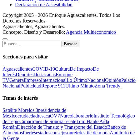
Declaración de Accesibilidad
Copyright 2005 - 2026 Enfoque Aguascalientes. Todos Los
Derechos Reservados.
Aguascalientes, Aguascalientes.
Concepto, Diseño y Desarrollo:
Agencia Multieconomico
Buscar:
Secciones para visitar
Aguascalientes
COVID-19
Cultura
De Impacto
De
Interés
Deportes
Destacadas
Enfoque
TV
General
Impreso
Internacional
Lo Último
Nacional
Opinión
Palacio
Nacional
Publicidad
Reporte 911
Ultimo Minuto
Zona Trendy
Temas de interés
Satélite Morelos 3
presidencia de
México
cruda
edad
resaca
OV7
Narcolaboratorio
Instituto Tecnológico
de Tepic
Cimarrones de Sonora
Tecate
Tom Hanks
Aída
Román
Dirección de Tránsito y Transporte del Estado
Banco de
Alimentos
fuertes
estados
consejo
sonreir
desfile de moda
Auditorio de
la Gente