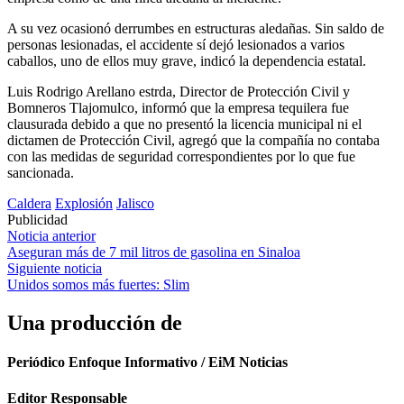
A su vez ocasionó derrumbes en estructuras aledañas. Sin saldo de
personas lesionadas, el accidente sí dejó lesionados a varios
caballos, uno de ellos muy grave, indicó la dependencia estatal.
Luis Rodrigo Arellano estrda, Director de Protección Civil y
Bomneros Tlajomulco, informó que la empresa tequilera fue
clausurada debido a que no presentó la licencia municipal ni el
dictamen de Protección Civil, agregó que la compañía no contaba
con las medidas de seguridad correspondientes por lo que fue
sancionada.
Caldera
Explosión
Jalisco
Publicidad
Navegación
Noticia anterior
Aseguran más de 7 mil litros de gasolina en Sinaloa
de
Siguiente noticia
entradas
Unidos somos más fuertes: Slim
Una producción de
Periódico Enfoque Informativo / EiM Noticias
Editor Responsable