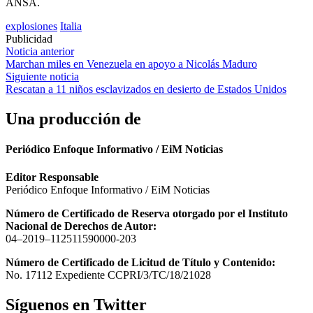
ANSA.
explosiones
Italia
Publicidad
Navegación
Noticia anterior
Marchan miles en Venezuela en apoyo a Nicolás Maduro
de
Siguiente noticia
entradas
Rescatan a 11 niños esclavizados en desierto de Estados Unidos
Una producción de
Periódico Enfoque Informativo / EiM Noticias
Editor Responsable
Periódico Enfoque Informativo / EiM Noticias
Número de Certificado de Reserva otorgado por el Instituto
Nacional de Derechos de Autor:
04–2019–112511590000-203
Número de Certificado de Licitud de Título y Contenido:
No. 17112 Expediente CCPRI/3/TC/18/21028
Síguenos en Twitter