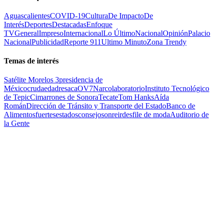
Aguascalientes
COVID-19
Cultura
De Impacto
De
Interés
Deportes
Destacadas
Enfoque
TV
General
Impreso
Internacional
Lo Último
Nacional
Opinión
Palacio
Nacional
Publicidad
Reporte 911
Ultimo Minuto
Zona Trendy
Temas de interés
Satélite Morelos 3
presidencia de
México
cruda
edad
resaca
OV7
Narcolaboratorio
Instituto Tecnológico
de Tepic
Cimarrones de Sonora
Tecate
Tom Hanks
Aída
Román
Dirección de Tránsito y Transporte del Estado
Banco de
Alimentos
fuertes
estados
consejo
sonreir
desfile de moda
Auditorio de
la Gente