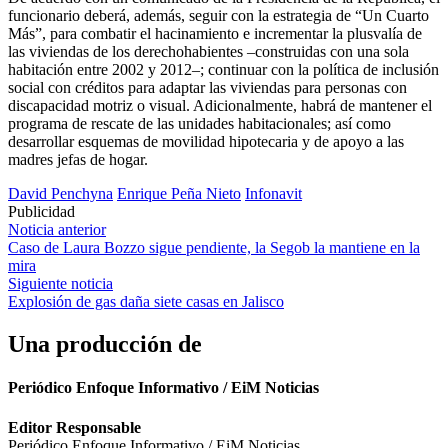
funcionario deberá, además, seguir con la estrategia de “Un Cuarto
Más”, para combatir el hacinamiento e incrementar la plusvalía de
las viviendas de los derechohabientes –construidas con una sola
habitación entre 2002 y 2012–; continuar con la política de inclusión
social con créditos para adaptar las viviendas para personas con
discapacidad motriz o visual. Adicionalmente, habrá de mantener el
programa de rescate de las unida
des habitacionales; así como
desarrollar esquemas de movilidad hipotecaria y de apoyo a las
madres jefas de hogar.
David Penchyna
Enrique Peña Nieto
Infonavit
Publicidad
Navegación
Noticia anterior
Caso de Laura Bozzo sigue pendiente, la Segob la mantiene en la
de
mira
entradas
Siguiente noticia
Explosión de gas daña siete casas en Jalisco
Una producción de
Periódico Enfoque Informativo / EiM Noticias
Editor Responsable
Periódico Enfoque Informativo / EiM Noticias