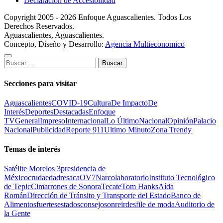
Declaración de Accesibilidad
Copyright 2005 - 2026 Enfoque Aguascalientes. Todos Los
Derechos Reservados.
Aguascalientes, Aguascalientes.
Concepto, Diseño y Desarrollo:
Agencia Multieconomico
Buscar:
Secciones para visitar
Aguascalientes
COVID-19
Cultura
De Impacto
De
Interés
Deportes
Destacadas
Enfoque
TV
General
Impreso
Internacional
Lo Último
Nacional
Opinión
Palacio
Nacional
Publicidad
Reporte 911
Ultimo Minuto
Zona Trendy
Temas de interés
Satélite Morelos 3
presidencia de
México
cruda
edad
resaca
OV7
Narcolaboratorio
Instituto Tecnológico
de Tepic
Cimarrones de Sonora
Tecate
Tom Hanks
Aída
Román
Dirección de Tránsito y Transporte del Estado
Banco de
Alimentos
fuertes
estados
consejo
sonreir
desfile de moda
Auditorio de
la Gente