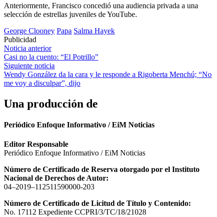
Anteriormente, Francisco concedió una audiencia privada a una
selección de estrellas juveniles de YouTube.
George Clooney
Papa
Salma Hayek
Publicidad
Navegación
Noticia anterior
Casi no la cuento: “El Potrillo”
de
Siguiente noticia
entradas
Wendy González da la cara y le responde a Rigoberta Menchú; “No
me voy a disculpar”, dijo
Una producción de
Periódico Enfoque Informativo / EiM Noticias
Editor Responsable
Periódico Enfoque Informativo / EiM Noticias
Número de Certificado de Reserva otorgado por el Instituto
Nacional de Derechos de Autor:
04–2019–112511590000-203
Número de Certificado de Licitud de Título y Contenido:
No. 17112 Expediente CCPRI/3/TC/18/21028