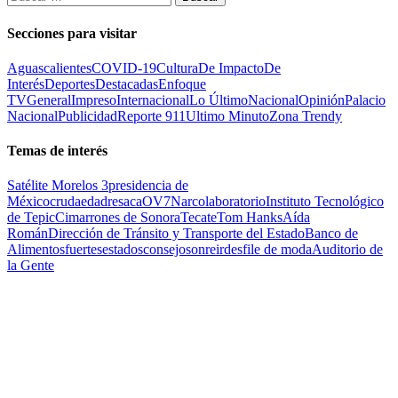
Secciones para visitar
Aguascalientes
COVID-19
Cultura
De Impacto
De
Interés
Deportes
Destacadas
Enfoque
TV
General
Impreso
Internacional
Lo Último
Nacional
Opinión
Palacio
Nacional
Publicidad
Reporte 911
Ultimo Minuto
Zona Trendy
Temas de interés
Satélite Morelos 3
presidencia de
México
cruda
edad
resaca
OV7
Narcolaboratorio
Instituto Tecnológico
de Tepic
Cimarrones de Sonora
Tecate
Tom Hanks
Aída
Román
Dirección de Tránsito y Transporte del Estado
Banco de
Alimentos
fuertes
estados
consejo
sonreir
desfile de moda
Auditorio de
la Gente