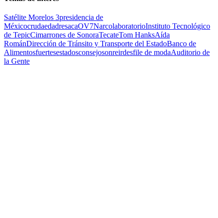
Satélite Morelos 3
presidencia de
México
cruda
edad
resaca
OV7
Narcolaboratorio
Instituto Tecnológico
de Tepic
Cimarrones de Sonora
Tecate
Tom Hanks
Aída
Román
Dirección de Tránsito y Transporte del Estado
Banco de
Alimentos
fuertes
estados
consejo
sonreir
desfile de moda
Auditorio de
la Gente