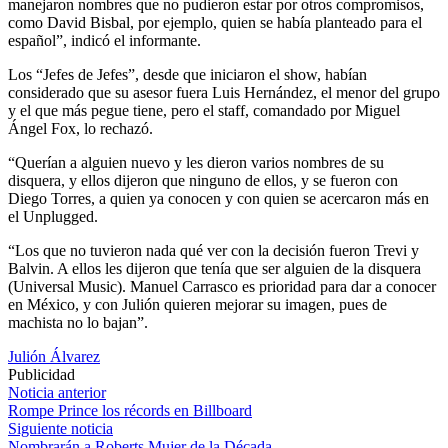
manejaron nombres que no pudieron estar por otros compromisos,
como David Bisbal, por ejemplo, quien se había planteado para el
español”, indicó el informante.
Los “Jefes de Jefes”, desde que iniciaron el show, habían
considerado que su asesor fuera Luis Hernández, el menor del grupo
y el que más pegue tiene, pero el staff, comandado por Miguel
Ángel Fox, lo rechazó.
“Querían a alguien nuevo y les dieron varios nombres de su
disquera, y ellos dijeron que ninguno de ellos, y se fueron con
Diego Torres, a quien ya conocen y con quien se acercaron más en
el Unplugged.
“Los que no tuvieron nada qué ver con la decisión fueron Trevi y
Balvin. A ellos les dijeron que tenía que ser alguien de la disquera
(Universal Music). Manuel Carrasco es prioridad para dar a conocer
en México, y con Julión quieren mejorar su imagen, pues de
machista no lo bajan”.
Julión Álvarez
Publicidad
Navegación
Noticia anterior
Rompe Prince los récords en Billboard
de
Siguiente noticia
Nombrarán a Roberts Mujer de la Década