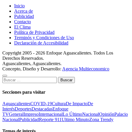
Inicio
Acerca de
Publicidad
Contacto
El Clima
Política de Privacidad
Terminós y Condiciones de Uso
Declaración de Accesibilidad
Copyright 2005 - 2026 Enfoque Aguascalientes. Todos Los
Derechos Reservados.
Aguascalientes, Aguascalientes.
Concepto, Diseño y Desarrollo:
Agencia Multieconomico
Buscar:
Secciones para visitar
Aguascalientes
COVID-19
Cultura
De Impacto
De
Interés
Deportes
Destacadas
Enfoque
TV
General
Impreso
Internacional
Lo Último
Nacional
Opinión
Palacio
Nacional
Publicidad
Reporte 911
Ultimo Minuto
Zona Trendy
Temas de interés