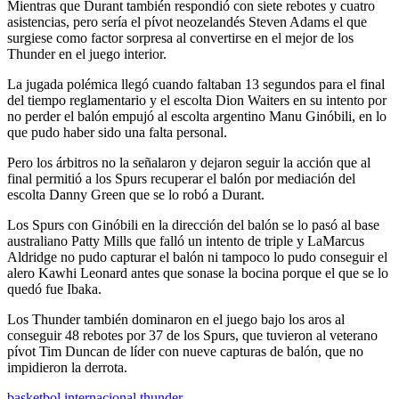
Mientras que Durant también respondió con siete rebotes y cuatro
asistencias, pero sería el pívot neozelandés Steven Adams el que
surgiese como factor sorpresa al convertirse en el mejor de los
Thunder en el juego interior.
La jugada polémica llegó cuando faltaban 13 segundos para el final
del tiempo reglamentario y el escolta Dion Waiters en su intento por
no perder el balón empujó al escolta argentino Manu Ginóbili, en lo
que pudo haber sido una falta personal.
Pero los árbitros no la señalaron y dejaron seguir la acción que al
final permitió a los Spurs recuperar el balón por mediación del
escolta Danny Green que se lo robó a Durant.
Los Spurs con Ginóbili en la dirección del balón se lo pasó al base
australiano Patty Mills que falló un intento de triple y LaMarcus
Aldridge no pudo capturar el balón ni tampoco lo pudo conseguir el
alero Kawhi Leonard antes que sonase la bocina porque el que se lo
quedó fue Ibaka.
Los Thunder también dominaron en el juego bajo los aros al
conseguir 48 rebotes por 37 de los Spurs, que tuvieron al veterano
pívot Tim Duncan de líder con nueve capturas de balón, que no
impidieron la derrota.
basketbol internacional
thunder