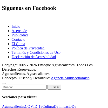
Síguenos en Facebook
Inicio
Acerca de
Publicidad
Contacto
El Clima
Política de Privacidad
Terminós y Condiciones de Uso
Declaración de Accesibilidad
Copyright 2005 - 2026 Enfoque Aguascalientes. Todos Los
Derechos Reservados.
Aguascalientes, Aguascalientes.
Concepto, Diseño y Desarrollo:
Agencia Multieconomico
Buscar:
Secciones para visitar
Aguascalientes
COVID-19
Cultura
De Impacto
De