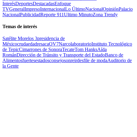
Interés
Deportes
Destacadas
Enfoque
TV
General
Impreso
Internacional
Lo Último
Nacional
Opinión
Palacio
Nacional
Publicidad
Reporte 911
Ultimo Minuto
Zona Trendy
Temas de interés
Satélite Morelos 3
presidencia de
México
cruda
edad
resaca
OV7
Narcolaboratorio
Instituto Tecnológico
de Tepic
Cimarrones de Sonora
Tecate
Tom Hanks
Aída
Román
Dirección de Tránsito y Transporte del Estado
Banco de
Alimentos
fuertes
estados
consejo
sonreir
desfile de moda
Auditorio de
la Gente