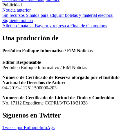
Publicidad
Navegación
Noticia anterior
Sin recursos Sinaloa para adquirir boletas y material electoral
de
Siguiente noticia
entradas
Atlético ‘mata’ al Bayern y regresa a Final de Champions
Una producción de
Periódico Enfoque Informativo / EiM Noticias
Editor Responsable
Periódico Enfoque Informativo / EiM Noticias
Número de Certificado de Reserva otorgado por el Instituto
Nacional de Derechos de Autor:
04–2019–112511590000-203
Número de Certificado de Licitud de Título y Contenido:
No. 17112 Expediente CCPRI/3/TC/18/21028
Síguenos en Twitter
Tweets por EnfoqueInfoAgs