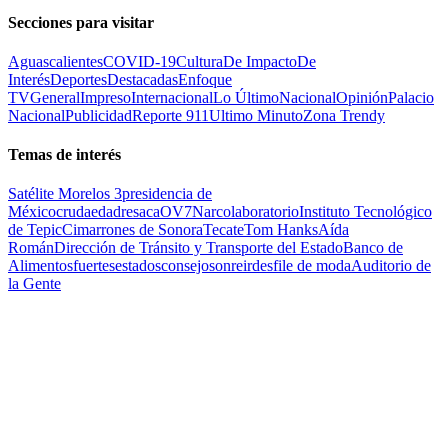
Secciones para visitar
Aguascalientes
COVID-19
Cultura
De Impacto
De
Interés
Deportes
Destacadas
Enfoque
TV
General
Impreso
Internacional
Lo Último
Nacional
Opinión
Palacio
Nacional
Publicidad
Reporte 911
Ultimo Minuto
Zona Trendy
Temas de interés
Satélite Morelos 3
presidencia de
México
cruda
edad
resaca
OV7
Narcolaboratorio
Instituto Tecnológico
de Tepic
Cimarrones de Sonora
Tecate
Tom Hanks
Aída
Román
Dirección de Tránsito y Transporte del Estado
Banco de
Alimentos
fuertes
estados
consejo
sonreir
desfile de moda
Auditorio de
la Gente