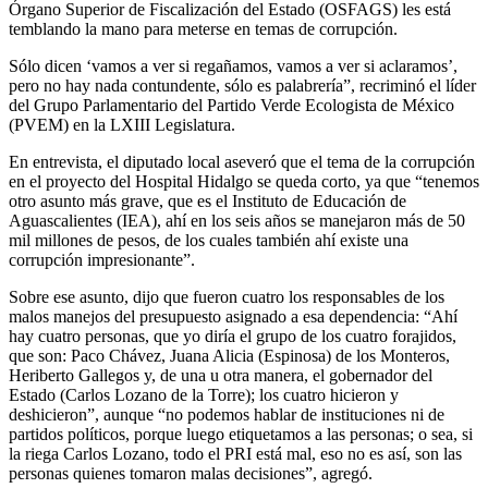
Órgano Superior de Fiscalización del Estado (OSFAGS) les está
temblando la mano para meterse en temas de corrupción.
Sólo dicen ‘vamos a ver si regañamos, vamos a ver si aclaramos’,
pero no hay nada contundente, sólo es palabrería”, recriminó el líder
del Grupo Parlamentario del Partido Verde Ecologista de México
(PVEM) en la LXIII Legislatura.
En entrevista, el diputado local aseveró que el tema de la corrupción
en el proyecto del Hospital Hidalgo se queda corto, ya que “tenemos
otro asunto más grave, que es el Instituto de Educación de
Aguascalientes (IEA), ahí en los seis años se manejaron más de 50
mil millones de pesos, de los cuales también ahí existe una
corrupción impresionante”.
Sobre ese asunto, dijo que fueron cuatro los responsables de los
malos manejos del presupuesto asignado a esa dependencia: “Ahí
hay cuatro personas, que yo diría el grupo de los cuatro forajidos,
que son: Paco Chávez, Juana Alicia (Espinosa) de los Monteros,
Heriberto Gallegos y, de una u otra manera, el gobernador del
Estado (Carlos Lozano de la Torre); los cuatro hicieron y
deshicieron”, aunque “no podemos hablar de instituciones ni de
partidos políticos, porque luego etiquetamos a las personas; o sea, si
la riega Carlos Lozano, todo el PRI está mal, eso no es así, son las
personas quienes tomaron malas decisiones”, agregó.