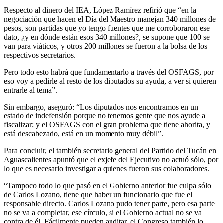
Respecto al dinero del IEA, López Ramírez refirió que “en la
negociación que hacen el Día del Maestro manejan 340 millones de
pesos, son partidas que yo tengo fuentes que me corroboraron ese
dato, ¿y en dónde están esos 340 millones?, se supone que 100 se
van para viáticos, y otros 200 millones se fueron a la bolsa de los
respectivos secretarios.
Pero todo esto habrá que fundamentarlo a través del OSFAGS, por
eso voy a pedirle al resto de los diputados su ayuda, a ver si quieren
entrarle al tema”.
Sin embargo, aseguró: “Los diputados nos encontramos en un
estado de indefensión porque no tenemos gente que nos ayude a
fiscalizar; y el OSFAGS con el gran problema que tiene ahorita, y
está descabezado, está en un momento muy débil”.
Para concluir, el también secretario general del Partido del Tucán en
Aguascalientes apuntó que el exjefe del Ejecutivo no actuó sólo, por
lo que es necesario investigar a quienes fueron sus colaboradores.
“Tampoco todo lo que pasó en el Gobierno anterior fue culpa sólo
de Carlos Lozano, tiene que haber un funcionario que fue el
responsable directo. Carlos Lozano pudo tener parte, pero esa parte
no se va a completar, ese círculo, si el Gobierno actual no se va
contra de él. Fácilmente pueden auditar, el Congreso también lo