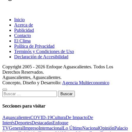
Inicio
Acerca de
Publicidad
Contacto
El Clima
Política de Privacidad
Terminós y Condiciones de Uso
Declaración de Accesibilidad
Copyright 2005 - 2026 Enfoque Aguascalientes. Todos Los
Derechos Reservados.
Aguascalientes, Aguascalientes.
Concepto, Diseño y Desarrollo:
Agencia Multieconomico
Buscar:
Secciones para visitar
Aguascalientes
COVID-19
Cultura
De Impacto
De
Interés
Deportes
Destacadas
Enfoque
TV
General
Impreso
Internacional
Lo Último
Nacional
Opinión
Palacio