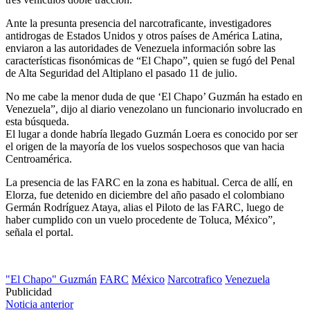
Ante la presunta presencia del narcotraficante, investigadores
antidrogas de Estados Unidos y otros países de América Latina,
enviaron a las autoridades de Venezuela información sobre las
características fisonómicas de “El Chapo”, quien se fugó del Penal
de Alta Seguridad del Altiplano el pasado 11 de julio.
No me cabe la menor duda de que ‘El Chapo’ Guzmán ha estado en
Venezuela”, dijo al diario venezolano un funcionario involucrado en
esta búsqueda.
El lugar a donde habría llegado Guzmán Loera es conocido por ser
el origen de la mayoría de los vuelos sospechosos que van hacia
Centroamérica.
La presencia de las FARC en la zona es habitual. Cerca de allí, en
Elorza, fue detenido en diciembre del año pasado el colombiano
Germán Rodríguez Ataya, alias el Piloto de las FARC, luego de
haber cumplido con un vuelo procedente de Toluca, México”,
señala el portal.
"El Chapo" Guzmán
FARC
México
Narcotrafico
Venezuela
Publicidad
Navegación
Noticia anterior