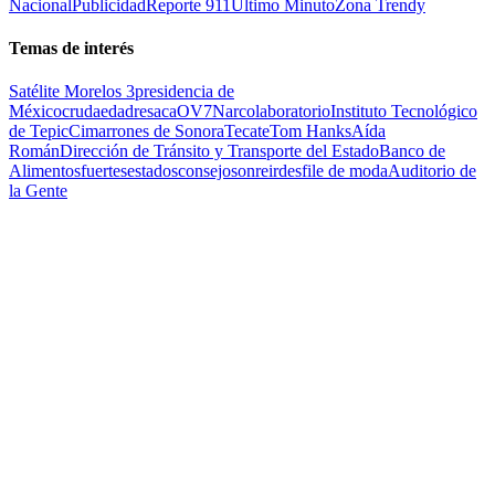
Nacional
Publicidad
Reporte 911
Ultimo Minuto
Zona Trendy
Temas de interés
Satélite Morelos 3
presidencia de
México
cruda
edad
resaca
OV7
Narcolaboratorio
Instituto Tecnológico
de Tepic
Cimarrones de Sonora
Tecate
Tom Hanks
Aída
Román
Dirección de Tránsito y Transporte del Estado
Banco de
Alimentos
fuertes
estados
consejo
sonreir
desfile de moda
Auditorio de
la Gente