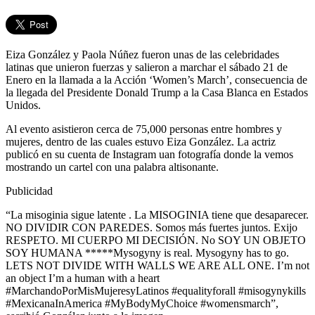
Eiza González y Paola Núñez fueron unas de las celebridades
latinas que unieron fuerzas y salieron a marchar el sábado 21 de
Enero en la llamada a la Acción ‘Women’s March’, consecuencia de
la llegada del Presidente Donald Trump a la Casa Blanca en Estados
Unidos.
Al evento asistieron cerca de 75,000 personas entre hombres y
mujeres, dentro de las cuales estuvo Eiza González. La actriz
publicó en su cuenta de Instagram uan fotografía donde la vemos
mostrando un cartel con una palabra altisonante.
Publicidad
“La misoginia sigue latente . La MISOGINIA tiene que desaparecer.
NO DIVIDIR CON PAREDES. Somos más fuertes juntos. Exijo
RESPETO. MI CUERPO MI DECISIÓN. No SOY UN OBJETO
SOY HUMANA *****Mysogyny is real. Mysogyny has to go.
LETS NOT DIVIDE WITH WALLS WE ARE ALL ONE. I’m not
an object I’m a human with a heart
#MarchandoPorMisMujeresyLatinos #equalityforall #misogynykills
#MexicanaInAmerica #MyBodyMyChoice #womensmarch”,