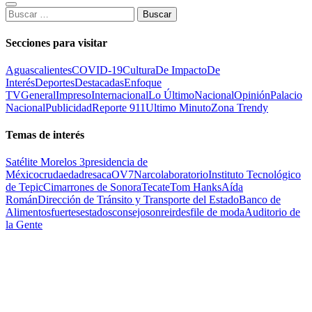
Buscar:
Secciones para visitar
Aguascalientes
COVID-19
Cultura
De Impacto
De
Interés
Deportes
Destacadas
Enfoque
TV
General
Impreso
Internacional
Lo Último
Nacional
Opinión
Palacio
Nacional
Publicidad
Reporte 911
Ultimo Minuto
Zona Trendy
Temas de interés
Satélite Morelos 3
presidencia de
México
cruda
edad
resaca
OV7
Narcolaboratorio
Instituto Tecnológico
de Tepic
Cimarrones de Sonora
Tecate
Tom Hanks
Aída
Román
Dirección de Tránsito y Transporte del Estado
Banco de
Alimentos
fuertes
estados
consejo
sonreir
desfile de moda
Auditorio de
la Gente