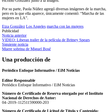
escribió González junto a la imagen.
Por su parte, Paola Núñez agregó diversas imágenes de la marcha,
pero en la que ella aparece, únicamente comentó: “Marcha de las
mujeres en LA”.
Eiza González
Los Angeles
marcha con las mujeres
Publicidad
Navegación
Noticia anterior
VIDEO: Liberan trailer de la película de Britney Spears
de
Siguiente noticia
entradas
Muere sobrina de Miguel Bosé
Una producción de
Periódico Enfoque Informativo / EiM Noticias
Editor Responsable
Periódico Enfoque Informativo / EiM Noticias
Número de Certificado de Reserva otorgado por el Instituto
Nacional de Derechos de Autor:
04–2019–112511590000-203
Número de Certificado de Licitud de Título y Contenido: