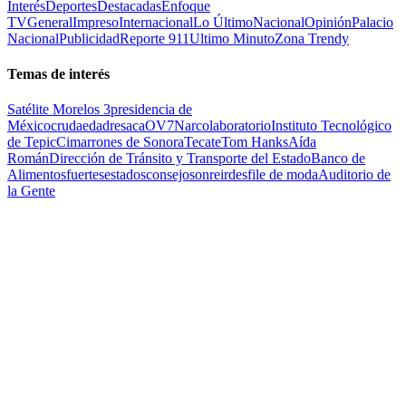
Interés
Deportes
Destacadas
Enfoque
TV
General
Impreso
Internacional
Lo Último
Nacional
Opinión
Palacio
Nacional
Publicidad
Reporte 911
Ultimo Minuto
Zona Trendy
Temas de interés
Satélite Morelos 3
presidencia de
México
cruda
edad
resaca
OV7
Narcolaboratorio
Instituto Tecnológico
de Tepic
Cimarrones de Sonora
Tecate
Tom Hanks
Aída
Román
Dirección de Tránsito y Transporte del Estado
Banco de
Alimentos
fuertes
estados
consejo
sonreir
desfile de moda
Auditorio de
la Gente