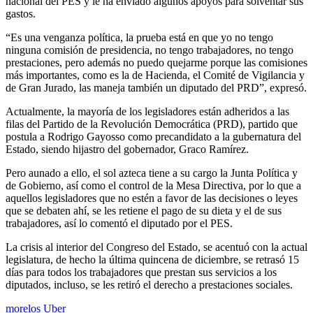
nacional del PES y le ha enviado algunos apoyos para solventar sus
gastos.
“Es una venganza política, la prueba está en que yo no tengo
ninguna comisión de presidencia, no tengo trabajadores, no tengo
prestaciones, pero además no puedo quejarme porque las comisiones
más importantes, como es la de Hacienda, el Comité de Vigilancia y
de Gran Jurado, las maneja también un diputado del PRD”, expresó.
Actualmente, la mayoría de los legisladores están adheridos a las
filas del Partido de la Revolución Democrática (PRD), partido que
postula a Rodrigo Gayosso como precandidato a la gubernatura del
Estado, siendo hijastro del gobernador, Graco Ramírez.
Pero aunado a ello, el sol azteca tiene a su cargo la Junta Política y
de Gobierno, así como el control de la Mesa Directiva, por lo que a
aquellos legisladores que no estén a favor de las decisiones o leyes
que se debaten ahí, se les retiene el pago de su dieta y el de sus
trabajadores, así lo comentó el diputado por el PES.
La crisis al interior del Congreso del Estado, se acentuó con la actual
legislatura, de hecho la última quincena de diciembre, se retrasó 15
días para todos los trabajadores que prestan sus servicios a los
diputados, incluso, se les retiró el derecho a prestaciones sociales.
morelos
Uber