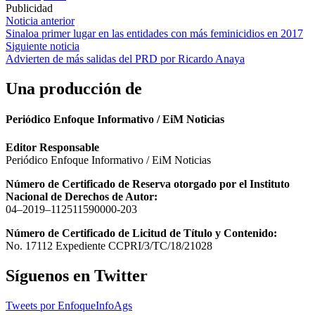
Publicidad
Navegación
Noticia anterior
Sinaloa primer lugar en las entidades con más feminicidios en 2017
de
Siguiente noticia
entradas
Advierten de más salidas del PRD por Ricardo Anaya
Una producción de
Periódico Enfoque Informativo / EiM Noticias
Editor Responsable
Periódico Enfoque Informativo / EiM Noticias
Número de Certificado de Reserva otorgado por el Instituto
Nacional de Derechos de Autor:
04–2019–112511590000-203
Número de Certificado de Licitud de Título y Contenido:
No. 17112 Expediente CCPRI/3/TC/18/21028
Síguenos en Twitter
Tweets por EnfoqueInfoAgs