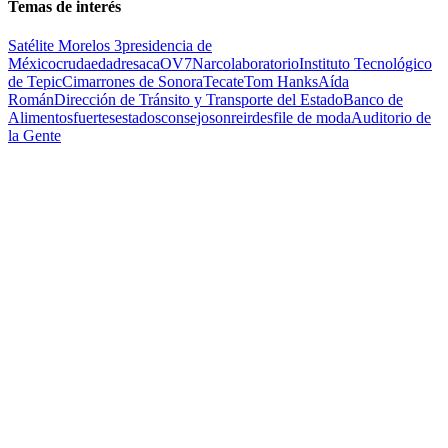
Temas de interés
Satélite Morelos 3
presidencia de
México
cruda
edad
resaca
OV7
Narcolaboratorio
Instituto Tecnológico
de Tepic
Cimarrones de Sonora
Tecate
Tom Hanks
Aída
Román
Dirección de Tránsito y Transporte del Estado
Banco de
Alimentos
fuertes
estados
consejo
sonreir
desfile de moda
Auditorio de
la Gente