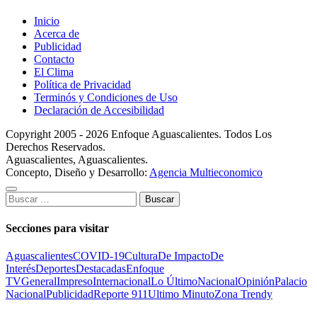
Inicio
Acerca de
Publicidad
Contacto
El Clima
Política de Privacidad
Terminós y Condiciones de Uso
Declaración de Accesibilidad
Copyright 2005 - 2026 Enfoque Aguascalientes. Todos Los
Derechos Reservados.
Aguascalientes, Aguascalientes.
Concepto, Diseño y Desarrollo:
Agencia Multieconomico
Buscar:
Secciones para visitar
Aguascalientes
COVID-19
Cultura
De Impacto
De
Interés
Deportes
Destacadas
Enfoque
TV
General
Impreso
Internacional
Lo Último
Nacional
Opinión
Palacio
Nacional
Publicidad
Reporte 911
Ultimo Minuto
Zona Trendy