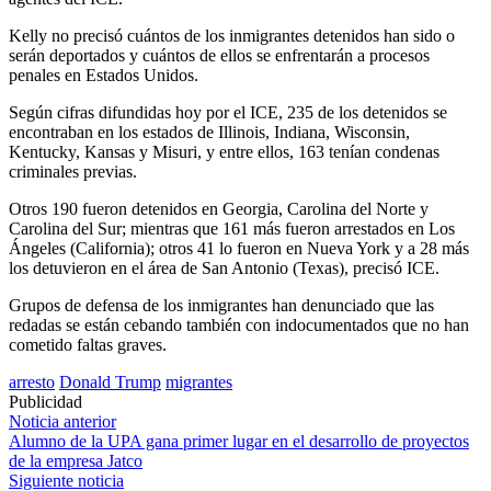
Kelly no precisó cuántos de los inmigrantes detenidos han sido o
serán deportados y cuántos de ellos se enfrentarán a procesos
penales en Estados Unidos.
Según cifras difundidas hoy por el ICE, 235 de los detenidos se
encontraban en los estados de Illinois, Indiana, Wisconsin,
Kentucky, Kansas y Misuri, y entre ellos, 163 tenían condenas
criminales previas.
Otros 190 fueron detenidos en Georgia, Carolina del Norte y
Carolina del Sur; mientras que 161 más fueron arrestados en Los
Ángeles (California); otros 41 lo fueron en Nueva York y a 28 más
los detuvieron en el área de San Antonio (Texas), precisó ICE.
Grupos de defensa de los inmigrantes han denunciado que las
redadas se están cebando también con indocumentados que no han
cometido faltas graves.
arresto
Donald Trump
migrantes
Publicidad
Navegación
Noticia anterior
Alumno de la UPA gana primer lugar en el desarrollo de proyectos
de
de la empresa Jatco
entradas
Siguiente noticia