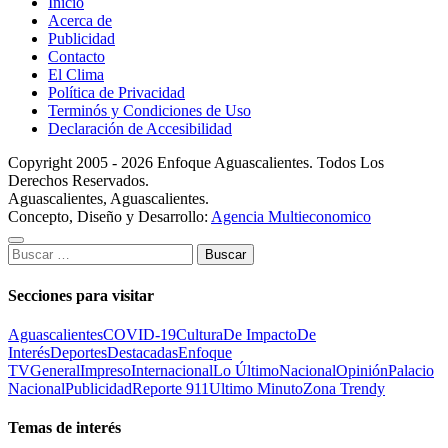
Inicio
Acerca de
Publicidad
Contacto
El Clima
Política de Privacidad
Terminós y Condiciones de Uso
Declaración de Accesibilidad
Copyright 2005 - 2026 Enfoque Aguascalientes. Todos Los
Derechos Reservados.
Aguascalientes, Aguascalientes.
Concepto, Diseño y Desarrollo:
Agencia Multieconomico
Buscar:
Secciones para visitar
Aguascalientes
COVID-19
Cultura
De Impacto
De
Interés
Deportes
Destacadas
Enfoque
TV
General
Impreso
Internacional
Lo Último
Nacional
Opinión
Palacio
Nacional
Publicidad
Reporte 911
Ultimo Minuto
Zona Trendy
Temas de interés