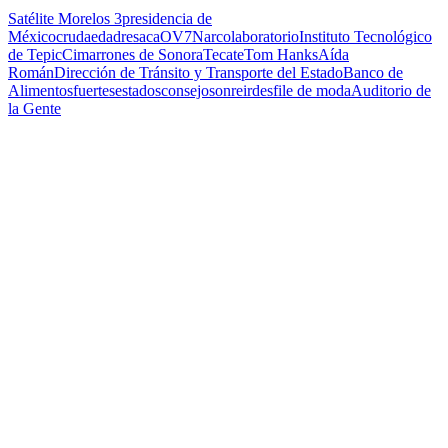
Satélite Morelos 3
presidencia de
México
cruda
edad
resaca
OV7
Narcolaboratorio
Instituto Tecnológico
de Tepic
Cimarrones de Sonora
Tecate
Tom Hanks
Aída
Román
Dirección de Tránsito y Transporte del Estado
Banco de
Alimentos
fuertes
estados
consejo
sonreir
desfile de moda
Auditorio de
la Gente