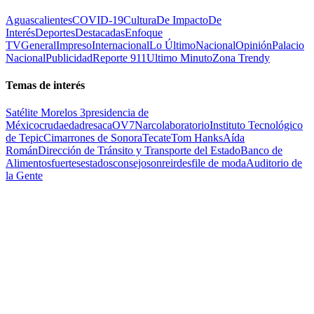
Aguascalientes
COVID-19
Cultura
De Impacto
De
Interés
Deportes
Destacadas
Enfoque
TV
General
Impreso
Internacional
Lo Último
Nacional
Opinión
Palacio
Nacional
Publicidad
Reporte 911
Ultimo Minuto
Zona Trendy
Temas de interés
Satélite Morelos 3
presidencia de
México
cruda
edad
resaca
OV7
Narcolaboratorio
Instituto Tecnológico
de Tepic
Cimarrones de Sonora
Tecate
Tom Hanks
Aída
Román
Dirección de Tránsito y Transporte del Estado
Banco de
Alimentos
fuertes
estados
consejo
sonreir
desfile de moda
Auditorio de
la Gente