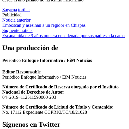
Sagarpa
tortilla
Publicidad
Navegación
Noticia anterior
Emboscan y asesinan a un regidor en Chiapas
de
Siguiente noticia
entradas
Escapa niña de 9 años que era encadenada por sus padres a la cama
Una producción de
Periódico Enfoque Informativo / EiM Noticias
Editor Responsable
Periódico Enfoque Informativo / EiM Noticias
Número de Certificado de Reserva otorgado por el Instituto
Nacional de Derechos de Autor:
04–2019–112511590000-203
Número de Certificado de Licitud de Título y Contenido:
No. 17112 Expediente CCPRI/3/TC/18/21028
Síguenos en Twitter