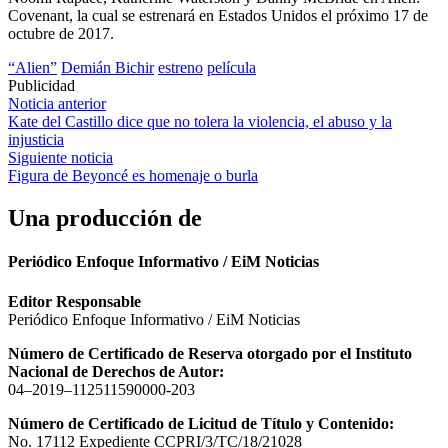
Covenant, la cual se estrenará en Estados Unidos el próximo 17 de
octubre de 2017.
“Alien”
Demián Bichir
estreno
película
Publicidad
Navegación
Noticia anterior
Kate del Castillo dice que no tolera la violencia, el abuso y la
de
injusticia
entradas
Siguiente noticia
Figura de Beyoncé es homenaje o burla
Una producción de
Periódico Enfoque Informativo / EiM Noticias
Editor Responsable
Periódico Enfoque Informativo / EiM Noticias
Número de Certificado de Reserva otorgado por el Instituto
Nacional de Derechos de Autor:
04–2019–112511590000-203
Número de Certificado de Licitud de Título y Contenido:
No. 17112 Expediente CCPRI/3/TC/18/21028