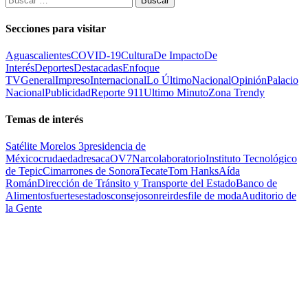
Secciones para visitar
Aguascalientes
COVID-19
Cultura
De Impacto
De
Interés
Deportes
Destacadas
Enfoque
TV
General
Impreso
Internacional
Lo Último
Nacional
Opinión
Palacio
Nacional
Publicidad
Reporte 911
Ultimo Minuto
Zona Trendy
Temas de interés
Satélite Morelos 3
presidencia de
México
cruda
edad
resaca
OV7
Narcolaboratorio
Instituto Tecnológico
de Tepic
Cimarrones de Sonora
Tecate
Tom Hanks
Aída
Román
Dirección de Tránsito y Transporte del Estado
Banco de
Alimentos
fuertes
estados
consejo
sonreir
desfile de moda
Auditorio de
la Gente