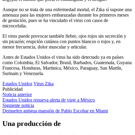
Aunque no se trata de una enfermedad mortal, el Zika sí supone una
amenaza para las mujeres embarazadas durante los primeros meses
de gestación, pues se ha vinculado el virus con casos de
microcefalia.
El virus puede provocar también fiebre, ojos rojos sin secreción y
sin picazón; erupción cutánea con puntos blancos o rojos y, en
menor frecuencia, dolor muscular y articular.
Antes de Estados Unidos el virus ha sido detectado ya en países
como Colombia, El Salvador, Brasil, Barbados, Guatemala, Guyana
Francesa, Honduras, Martinica, México, Paraguay, San Martín,
Surinam y Venezuela.
Estados Unidos
Virus Zika
Publicidad
Navegación
Noticia anterior
Estados Unidos renueva alerta de viaje a México
de
Siguiente noticia
entradas
Demuelen antigua mansión de Pablo Escobar en Miami
Una producción de