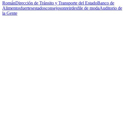
Román
Dirección de Tránsito y Transporte del Estado
Banco de
Alimentos
fuertes
estados
consejo
sonreir
desfile de moda
Auditorio de
la Gente