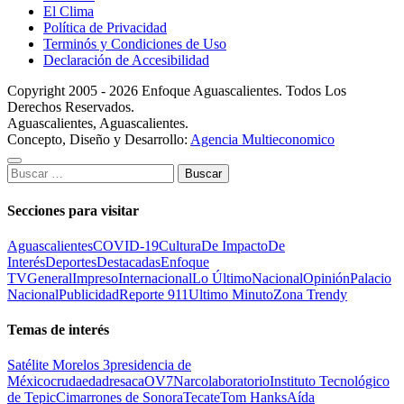
El Clima
Política de Privacidad
Terminós y Condiciones de Uso
Declaración de Accesibilidad
Copyright 2005 - 2026 Enfoque Aguascalientes. Todos Los
Derechos Reservados.
Aguascalientes, Aguascalientes.
Concepto, Diseño y Desarrollo:
Agencia Multieconomico
Buscar:
Secciones para visitar
Aguascalientes
COVID-19
Cultura
De Impacto
De
Interés
Deportes
Destacadas
Enfoque
TV
General
Impreso
Internacional
Lo Último
Nacional
Opinión
Palacio
Nacional
Publicidad
Reporte 911
Ultimo Minuto
Zona Trendy
Temas de interés
Satélite Morelos 3
presidencia de
México
cruda
edad
resaca
OV7
Narcolaboratorio
Instituto Tecnológico
de Tepic
Cimarrones de Sonora
Tecate
Tom Hanks
Aída