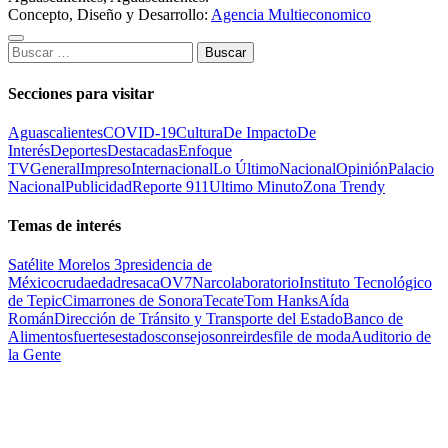
Concepto, Diseño y Desarrollo:
Agencia Multieconomico
Buscar:
Secciones para visitar
Aguascalientes
COVID-19
Cultura
De Impacto
De
Interés
Deportes
Destacadas
Enfoque
TV
General
Impreso
Internacional
Lo Último
Nacional
Opinión
Palacio
Nacional
Publicidad
Reporte 911
Ultimo Minuto
Zona Trendy
Temas de interés
Satélite Morelos 3
presidencia de
México
cruda
edad
resaca
OV7
Narcolaboratorio
Instituto Tecnológico
de Tepic
Cimarrones de Sonora
Tecate
Tom Hanks
Aída
Román
Dirección de Tránsito y Transporte del Estado
Banco de
Alimentos
fuertes
estados
consejo
sonreir
desfile de moda
Auditorio de
la Gente