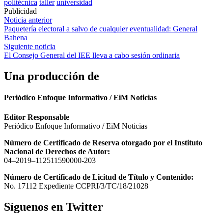
politécnica
taller
universidad
Publicidad
Navegación
Noticia anterior
Paquetería electoral a salvo de cualquier eventualidad: General
de
Bahena
entradas
Siguiente noticia
El Consejo General del IEE lleva a cabo sesión ordinaria
Una producción de
Periódico Enfoque Informativo / EiM Noticias
Editor Responsable
Periódico Enfoque Informativo / EiM Noticias
Número de Certificado de Reserva otorgado por el Instituto
Nacional de Derechos de Autor:
04–2019–112511590000-203
Número de Certificado de Licitud de Título y Contenido:
No. 17112 Expediente CCPRI/3/TC/18/21028
Síguenos en Twitter