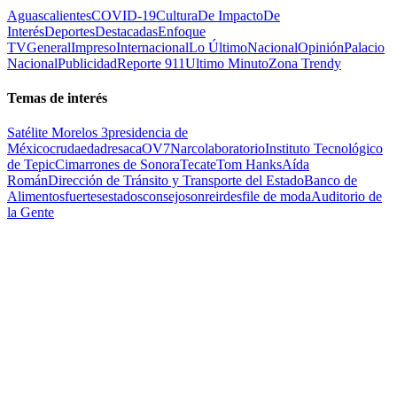
Aguascalientes
COVID-19
Cultura
De Impacto
De
Interés
Deportes
Destacadas
Enfoque
TV
General
Impreso
Internacional
Lo Último
Nacional
Opinión
Palacio
Nacional
Publicidad
Reporte 911
Ultimo Minuto
Zona Trendy
Temas de interés
Satélite Morelos 3
presidencia de
México
cruda
edad
resaca
OV7
Narcolaboratorio
Instituto Tecnológico
de Tepic
Cimarrones de Sonora
Tecate
Tom Hanks
Aída
Román
Dirección de Tránsito y Transporte del Estado
Banco de
Alimentos
fuertes
estados
consejo
sonreir
desfile de moda
Auditorio de
la Gente