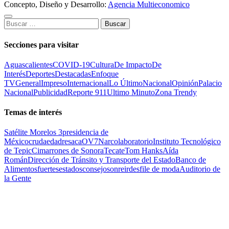
Concepto, Diseño y Desarrollo:
Agencia Multieconomico
Buscar:
Secciones para visitar
Aguascalientes
COVID-19
Cultura
De Impacto
De
Interés
Deportes
Destacadas
Enfoque
TV
General
Impreso
Internacional
Lo Último
Nacional
Opinión
Palacio
Nacional
Publicidad
Reporte 911
Ultimo Minuto
Zona Trendy
Temas de interés
Satélite Morelos 3
presidencia de
México
cruda
edad
resaca
OV7
Narcolaboratorio
Instituto Tecnológico
de Tepic
Cimarrones de Sonora
Tecate
Tom Hanks
Aída
Román
Dirección de Tránsito y Transporte del Estado
Banco de
Alimentos
fuertes
estados
consejo
sonreir
desfile de moda
Auditorio de
la Gente