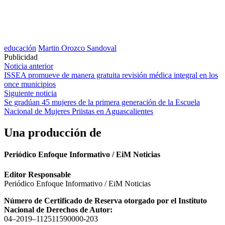
educación
Martin Orozco Sandoval
Publicidad
Navegación
Noticia anterior
ISSEA promueve de manera gratuita revisión médica integral en los
de
once municipios
entradas
Siguiente noticia
Se gradúan 45 mujeres de la primera generación de la Escuela
Nacional de Mujeres Priistas en Aguascalientes
Una producción de
Periódico Enfoque Informativo / EiM Noticias
Editor Responsable
Periódico Enfoque Informativo / EiM Noticias
Número de Certificado de Reserva otorgado por el Instituto
Nacional de Derechos de Autor:
04–2019–112511590000-203