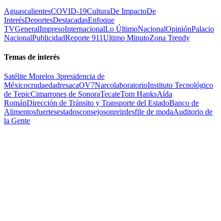
Aguascalientes
COVID-19
Cultura
De Impacto
De
Interés
Deportes
Destacadas
Enfoque
TV
General
Impreso
Internacional
Lo Último
Nacional
Opinión
Palacio
Nacional
Publicidad
Reporte 911
Ultimo Minuto
Zona Trendy
Temas de interés
Satélite Morelos 3
presidencia de
México
cruda
edad
resaca
OV7
Narcolaboratorio
Instituto Tecnológico
de Tepic
Cimarrones de Sonora
Tecate
Tom Hanks
Aída
Román
Dirección de Tránsito y Transporte del Estado
Banco de
Alimentos
fuertes
estados
consejo
sonreir
desfile de moda
Auditorio de
la Gente