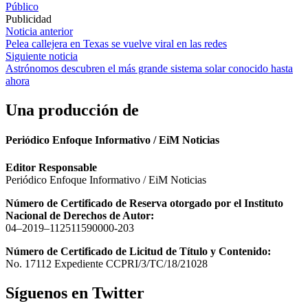
Público
Publicidad
Navegación
Noticia anterior
Pelea callejera en Texas se vuelve viral en las redes
de
Siguiente noticia
entradas
Astrónomos descubren el más grande sistema solar conocido hasta
ahora
Una producción de
Periódico Enfoque Informativo / EiM Noticias
Editor Responsable
Periódico Enfoque Informativo / EiM Noticias
Número de Certificado de Reserva otorgado por el Instituto
Nacional de Derechos de Autor:
04–2019–112511590000-203
Número de Certificado de Licitud de Título y Contenido:
No. 17112 Expediente CCPRI/3/TC/18/21028
Síguenos en Twitter