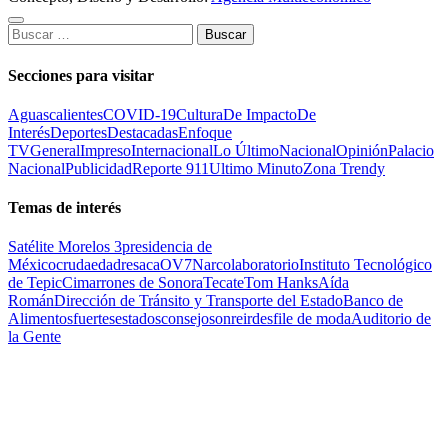
Buscar:
Secciones para visitar
Aguascalientes
COVID-19
Cultura
De Impacto
De
Interés
Deportes
Destacadas
Enfoque
TV
General
Impreso
Internacional
Lo Último
Nacional
Opinión
Palacio
Nacional
Publicidad
Reporte 911
Ultimo Minuto
Zona Trendy
Temas de interés
Satélite Morelos 3
presidencia de
México
cruda
edad
resaca
OV7
Narcolaboratorio
Instituto Tecnológico
de Tepic
Cimarrones de Sonora
Tecate
Tom Hanks
Aída
Román
Dirección de Tránsito y Transporte del Estado
Banco de
Alimentos
fuertes
estados
consejo
sonreir
desfile de moda
Auditorio de
la Gente