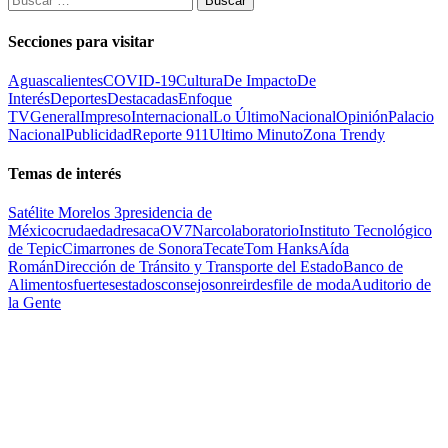
Secciones para visitar
Aguascalientes
COVID-19
Cultura
De Impacto
De
Interés
Deportes
Destacadas
Enfoque
TV
General
Impreso
Internacional
Lo Último
Nacional
Opinión
Palacio
Nacional
Publicidad
Reporte 911
Ultimo Minuto
Zona Trendy
Temas de interés
Satélite Morelos 3
presidencia de
México
cruda
edad
resaca
OV7
Narcolaboratorio
Instituto Tecnológico
de Tepic
Cimarrones de Sonora
Tecate
Tom Hanks
Aída
Román
Dirección de Tránsito y Transporte del Estado
Banco de
Alimentos
fuertes
estados
consejo
sonreir
desfile de moda
Auditorio de
la Gente