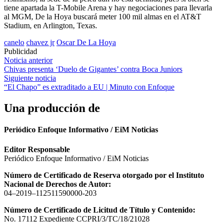
tiene apartada la T-Mobile Arena y hay negociaciones para llevarla
al MGM, De la Hoya buscará meter 100 mil almas en el AT&T
Stadium, en Arlington, Texas.
canelo
chavez jr
Oscar De La Hoya
Publicidad
Navegación
Noticia anterior
Chivas presenta ‘Duelo de Gigantes’ contra Boca Juniors
de
Siguiente noticia
entradas
“El Chapo” es extraditado a EU | Minuto con Enfoque
Una producción de
Periódico Enfoque Informativo / EiM Noticias
Editor Responsable
Periódico Enfoque Informativo / EiM Noticias
Número de Certificado de Reserva otorgado por el Instituto
Nacional de Derechos de Autor:
04–2019–112511590000-203
Número de Certificado de Licitud de Título y Contenido:
No. 17112 Expediente CCPRI/3/TC/18/21028