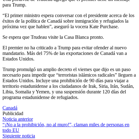
para Trump.
“El primer ministro espera conversar con el presidente acerca de los
éxitos de la política de Canadá sobre inmigración y refugiados la
próxima vez que hablen”, aseguró la vocera Kate Purchase.
Se espera que Trudeau visite la Casa Blanca pronto.
El premier no ha criticado a Trump para evitar ofender al nuevo
mandatario. Más del 75% de las exportaciones de Canadá van a
Estados Unidos.
Trump promulgó un amplio decreto el viernes que dijo es un paso
necesario para impedir que “terroristas islámicos radicales” lleguen a
Estados Unidos. Incluye una prohibición de 90 días para viajar a
territorio estadunidense a los ciudadanos de Irak, Siria, Irán, Sudán,
Libia, Somalia y Yemen, y una suspensión durante 120 días del
programa estadunidense de refugiados.
Canadá
Publicidad
Navegación
Noticia anterior
“¡No a la prohibición, no al muro!”, claman miles de personas en
de
todo EU
entradas
Siguiente noticia