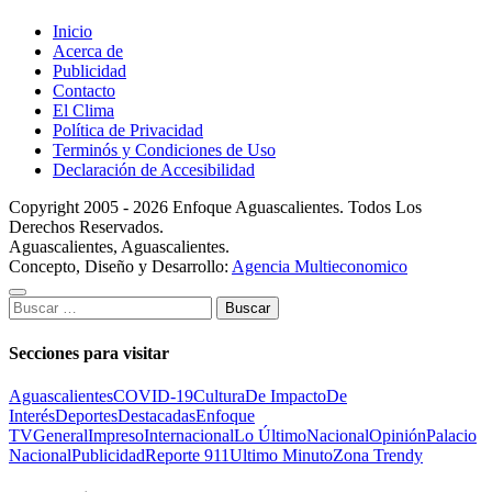
Inicio
Acerca de
Publicidad
Contacto
El Clima
Política de Privacidad
Terminós y Condiciones de Uso
Declaración de Accesibilidad
Copyright 2005 - 2026 Enfoque Aguascalientes. Todos Los
Derechos Reservados.
Aguascalientes, Aguascalientes.
Concepto, Diseño y Desarrollo:
Agencia Multieconomico
Buscar:
Secciones para visitar
Aguascalientes
COVID-19
Cultura
De Impacto
De
Interés
Deportes
Destacadas
Enfoque
TV
General
Impreso
Internacional
Lo Último
Nacional
Opinión
Palacio
Nacional
Publicidad
Reporte 911
Ultimo Minuto
Zona Trendy