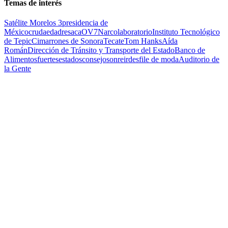
Temas de interés
Satélite Morelos 3
presidencia de
México
cruda
edad
resaca
OV7
Narcolaboratorio
Instituto Tecnológico
de Tepic
Cimarrones de Sonora
Tecate
Tom Hanks
Aída
Román
Dirección de Tránsito y Transporte del Estado
Banco de
Alimentos
fuertes
estados
consejo
sonreir
desfile de moda
Auditorio de
la Gente