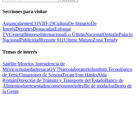
Secciones para visitar
Aguascalientes
COVID-19
Cultura
De Impacto
De
Interés
Deportes
Destacadas
Enfoque
TV
General
Impreso
Internacional
Lo Último
Nacional
Opinión
Palacio
Nacional
Publicidad
Reporte 911
Ultimo Minuto
Zona Trendy
Temas de interés
Satélite Morelos 3
presidencia de
México
cruda
edad
resaca
OV7
Narcolaboratorio
Instituto Tecnológico
de Tepic
Cimarrones de Sonora
Tecate
Tom Hanks
Aída
Román
Dirección de Tránsito y Transporte del Estado
Banco de
Alimentos
fuertes
estados
consejo
sonreir
desfile de moda
Auditorio de
la Gente