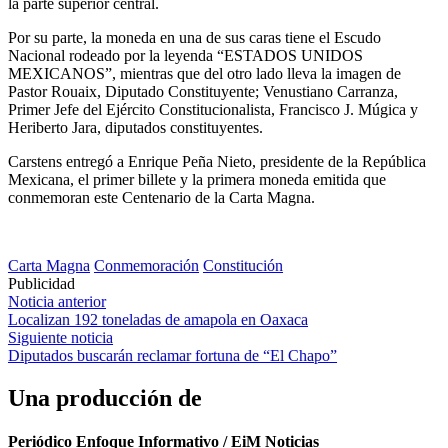
la parte superior central.
Por su parte, la moneda en una de sus caras tiene el Escudo
Nacional rodeado por la leyenda “ESTADOS UNIDOS
MEXICANOS”, mientras que del otro lado lleva la imagen de
Pastor Rouaix, Diputado Constituyente; Venustiano Carranza,
Primer Jefe del Ejército Constitucionalista, Francisco J. Múgica y
Heriberto Jara, diputados constituyentes.
Carstens entregó a Enrique Peña Nieto, presidente de la República
Mexicana, el primer billete y la primera moneda emitida que
conmemoran este Centenario de la Carta Magna.
Carta Magna
Conmemoración
Constitución
Publicidad
Navegación
Noticia anterior
Localizan 192 toneladas de amapola en Oaxaca
de
Siguiente noticia
entradas
Diputados buscarán reclamar fortuna de “El Chapo”
Una producción de
Periódico Enfoque Informativo / EiM Noticias