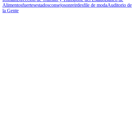
Alimentos
fuertes
estados
consejo
sonreir
desfile de moda
Auditorio de
la Gente