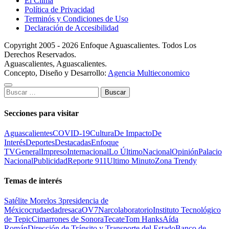
El Clima
Política de Privacidad
Terminós y Condiciones de Uso
Declaración de Accesibilidad
Copyright 2005 - 2026 Enfoque Aguascalientes. Todos Los
Derechos Reservados.
Aguascalientes, Aguascalientes.
Concepto, Diseño y Desarrollo:
Agencia Multieconomico
Buscar:
Secciones para visitar
Aguascalientes
COVID-19
Cultura
De Impacto
De
Interés
Deportes
Destacadas
Enfoque
TV
General
Impreso
Internacional
Lo Último
Nacional
Opinión
Palacio
Nacional
Publicidad
Reporte 911
Ultimo Minuto
Zona Trendy
Temas de interés
Satélite Morelos 3
presidencia de
México
cruda
edad
resaca
OV7
Narcolaboratorio
Instituto Tecnológico
de Tepic
Cimarrones de Sonora
Tecate
Tom Hanks
Aída
Román
Dirección de Tránsito y Transporte del Estado
Banco de