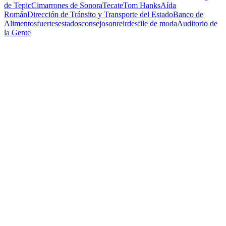
de Tepic
Cimarrones de Sonora
Tecate
Tom Hanks
Aída
Román
Dirección de Tránsito y Transporte del Estado
Banco de
Alimentos
fuertes
estados
consejo
sonreir
desfile de moda
Auditorio de
la Gente