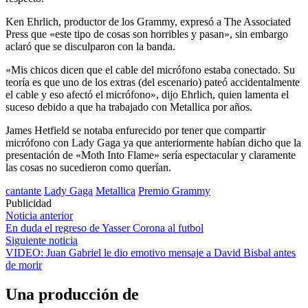
Ken Ehrlich, productor de los Grammy, expresó a The Associated
Press que «este tipo de cosas son horribles y pasan», sin embargo
aclaró que se disculparon con la banda.
«Mis chicos dicen que el cable del micrófono estaba conectado. Su
teoría es que uno de los extras (del escenario) pateó accidentalmente
el cable y eso afectó el micrófono», dijo Ehrlich, quien lamenta el
suceso debido a que ha trabajado con Metallica por años.
James Hetfield se notaba enfurecido por tener que compartir
micrófono con Lady Gaga ya que anteriormente habían dicho que la
presentación de «Moth Into Flame» sería espectacular y claramente
las cosas no sucedieron como querían.
cantante
Lady Gaga
Metallica
Premio Grammy
Publicidad
Navegación
Noticia anterior
En duda el regreso de Yasser Corona al futbol
de
Siguiente noticia
entradas
VIDEO: Juan Gabriel le dio emotivo mensaje a David Bisbal antes
de morir
Una producción de