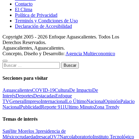
Contacto
El Clima
Política de Privacidad
Terminós y Condiciones de Uso
Declaración de Accesibilidad
Copyright 2005 - 2026 Enfoque Aguascalientes. Todos Los
Derechos Reservados.
Aguascalientes, Aguascalientes.
Concepto, Diseño y Desarrollo:
Agencia Multieconomico
Buscar:
Secciones para visitar
Aguascalientes
COVID-19
Cultura
De Impacto
De
Interés
Deportes
Destacadas
Enfoque
TV
General
Impreso
Internacional
Lo Último
Nacional
Opinión
Palacio
Nacional
Publicidad
Reporte 911
Ultimo Minuto
Zona Trendy
Temas de interés
Satélite Morelos 3
presidencia de
México
cruda
edad
resaca
OV7
Narcolaboratorio
Instituto Tecnológico