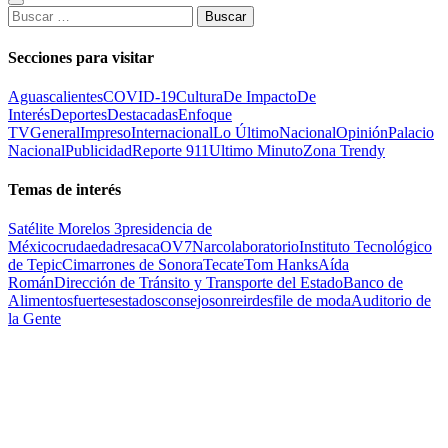
Buscar:
Secciones para visitar
Aguascalientes
COVID-19
Cultura
De Impacto
De
Interés
Deportes
Destacadas
Enfoque
TV
General
Impreso
Internacional
Lo Último
Nacional
Opinión
Palacio
Nacional
Publicidad
Reporte 911
Ultimo Minuto
Zona Trendy
Temas de interés
Satélite Morelos 3
presidencia de
México
cruda
edad
resaca
OV7
Narcolaboratorio
Instituto Tecnológico
de Tepic
Cimarrones de Sonora
Tecate
Tom Hanks
Aída
Román
Dirección de Tránsito y Transporte del Estado
Banco de
Alimentos
fuertes
estados
consejo
sonreir
desfile de moda
Auditorio de
la Gente