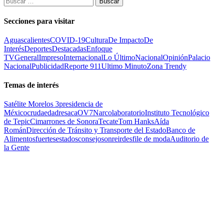
Secciones para visitar
Aguascalientes
COVID-19
Cultura
De Impacto
De
Interés
Deportes
Destacadas
Enfoque
TV
General
Impreso
Internacional
Lo Último
Nacional
Opinión
Palacio
Nacional
Publicidad
Reporte 911
Ultimo Minuto
Zona Trendy
Temas de interés
Satélite Morelos 3
presidencia de
México
cruda
edad
resaca
OV7
Narcolaboratorio
Instituto Tecnológico
de Tepic
Cimarrones de Sonora
Tecate
Tom Hanks
Aída
Román
Dirección de Tránsito y Transporte del Estado
Banco de
Alimentos
fuertes
estados
consejo
sonreir
desfile de moda
Auditorio de
la Gente