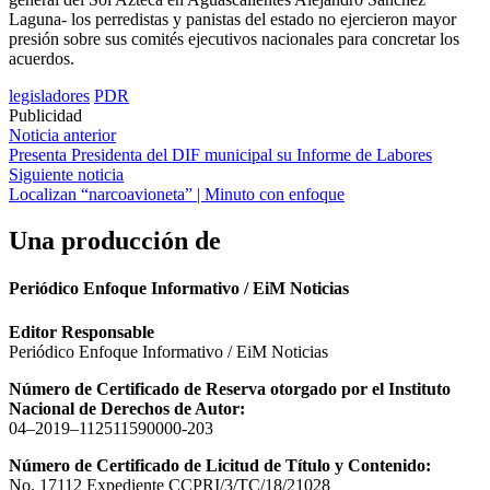
Laguna- los perredistas y panistas del estado no ejercieron mayor
presión sobre sus comités ejecutivos nacionales para concretar los
acuerdos.
legisladores
PDR
Publicidad
Navegación
Noticia anterior
Presenta Presidenta del DIF municipal su Informe de Labores
de
Siguiente noticia
entradas
Localizan “narcoavioneta” | Minuto con enfoque
Una producción de
Periódico Enfoque Informativo / EiM Noticias
Editor Responsable
Periódico Enfoque Informativo / EiM Noticias
Número de Certificado de Reserva otorgado por el Instituto
Nacional de Derechos de Autor:
04–2019–112511590000-203
Número de Certificado de Licitud de Título y Contenido:
No. 17112 Expediente CCPRI/3/TC/18/21028